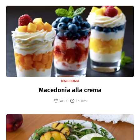
MACEDONIA
Macedonia alla crema
FACILE
1h 30m