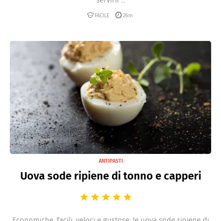
FACILE
26m
ANTIPASTI
Uova sode ripiene di tonno e capperi
Economiche, facili, veloci e gustose: le uova sode ripiene di