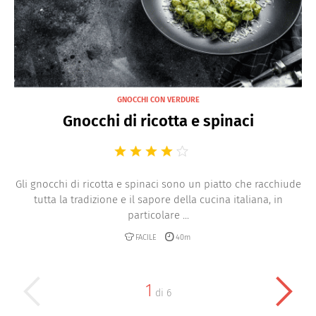
GNOCCHI CON VERDURE
Gnocchi di ricotta e spinaci
Gli gnocchi di ricotta e spinaci sono un piatto che racchiude
tutta la tradizione e il sapore della cucina italiana, in
particolare ...
FACILE
40m
1
di
6