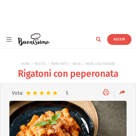
ACCEDI
Buonissimo
HOME
RICETTE
PRIMI PIATTI
PASTA
PASTA CON VERDURE
Rigatoni con peperonata
Vota:
5