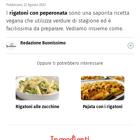
Pubblicato:
22 Agosto 2023
I
rigatoni con peperonata
sono una saporita ricetta
vegana che utilizza verdure di stagione ed è
facilissima da preparare. Vediamo insieme come.
Redazione Buonissimo
Buonissimo è il magazine di cucina di Italiaonline nel
quale trovi idee veloci, facili e spiegate passo passo.
Oppure ti potrebbero interessare
Rigatoni alle zucchine
Pajata con i rigatoni
Ingredienti