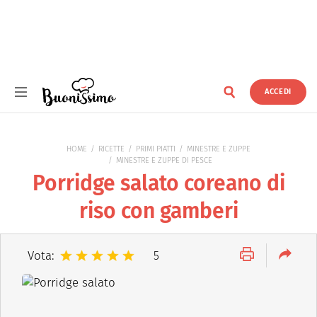
ACCEDI
Buonissimo
HOME
RICETTE
PRIMI PIATTI
MINESTRE E ZUPPE
MINESTRE E ZUPPE DI PESCE
Porridge salato coreano di
riso con gamberi
Vota:
5