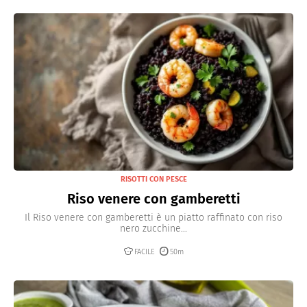
RISOTTI CON PESCE
Riso venere con gamberetti
Il Riso venere con gamberetti è un piatto raffinato con riso
nero zucchine...
FACILE
50m