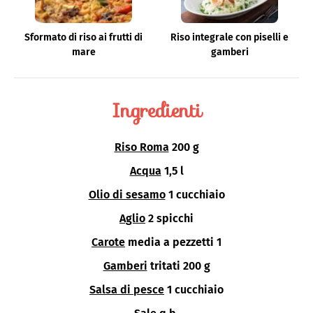
Sformato di riso ai frutti di
Riso integrale con piselli e
mare
gamberi
Ingredienti
Riso Roma
200 g
Acqua
1,5 l
Olio di sesamo
1 cucchiaio
Aglio
2 spicchi
Carote
media a pezzetti 1
Gamberi
tritati 200 g
Salsa di pesce
1 cucchiaio