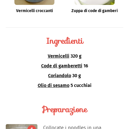
Vermicelli croccanti
Zuppa di code di gamberi
Ingredienti
Vermicelli
320 g
Code di gamberetti
16
Coriandolo
30 g
Olio di sesamo
5 cucchiai
Preparazione
Collocate i noodles in una