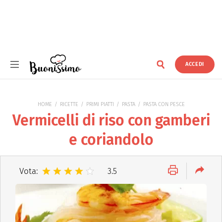
ACCEDI
Buonissimo
HOME
RICETTE
PRIMI PIATTI
PASTA
PASTA CON PESCE
Vermicelli di riso con gamberi
e coriandolo
Vota:
3.5