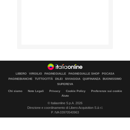
LIBERO
VIRGILIO
PAGINEGIALLE
PAGINEGIALLE SHOP
PGCASA
PAGINEBIANCHE
TUTTOCITTÀ
DILEI
SIVIAGGIA
QUIFINANZA
BUONISSIMO
SUPEREVA
Chi siamo
Note Legali
Privacy
Cookie Policy
Preferenze sui cookie
Aiuto
© Italiaonline S.p.A. 2026
Direzione e coordinamento di Libero Acquisition S.á r.l.
P. IVA 03970540963