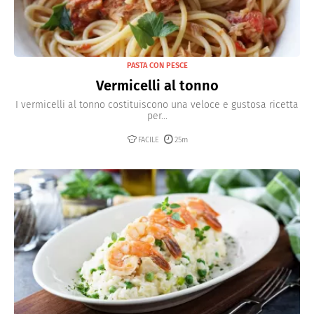
PASTA CON PESCE
Vermicelli al tonno
I vermicelli al tonno costituiscono una veloce e gustosa ricetta
per...
FACILE
25m