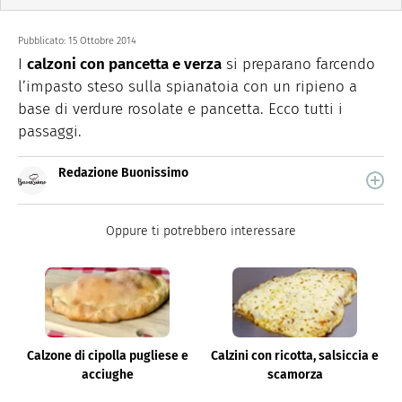
Pubblicato:
15 Ottobre 2014
I
calzoni con pancetta e verza
si preparano farcendo
l’impasto steso sulla spianatoia con un ripieno a
base di verdure rosolate e pancetta. Ecco tutti i
passaggi.
Redazione Buonissimo
Buonissimo è il magazine di cucina di Italiaonline nel
quale trovi idee veloci, facili e spiegate passo passo.
Oppure ti potrebbero interessare
Calzone di cipolla pugliese e
Calzini con ricotta, salsiccia e
acciughe
scamorza