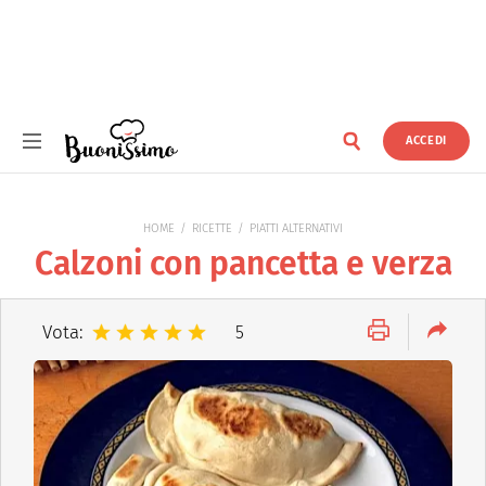
ACCEDI
Buonissimo
HOME
RICETTE
PIATTI ALTERNATIVI
Calzoni con pancetta e verza
Vota:
5