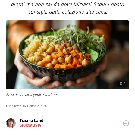
giorni ma non sai da dove iniziare? Segui i nostri
consigli, dalla colazione alla cena.
123rf
Bowl di cereali, legumi e verdure
Pubblicato:
02 Gennaio 2026
Tiziana Landi
GIORNALISTA
E-
Giornalista toscana, da oltre 10 anni scrivo di food,
MAIL