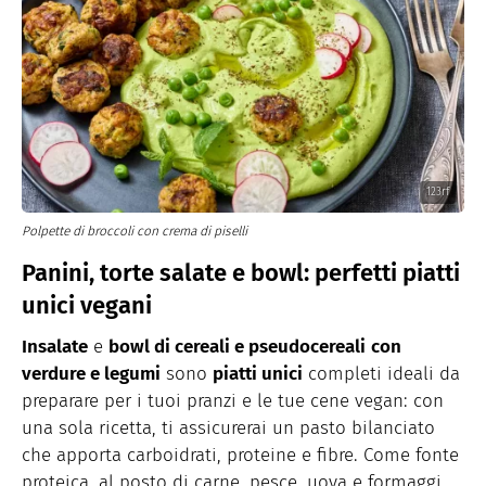
123rf
Polpette di broccoli con crema di piselli
Panini, torte salate e bowl: perfetti piatti
unici vegani
Insalate
e
bowl di cereali e pseudocereali
con
verdure e legumi
sono
piatti unici
completi ideali da
preparare per i tuoi pranzi e le tue cene vegan: con
una sola ricetta, ti assicurerai un pasto bilanciato
che apporta carboidrati, proteine e fibre. Come fonte
proteica, al posto di carne, pesce, uova e formaggi