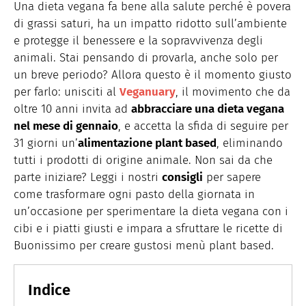
alimentazione e salute per siti web, magazine e agenzie
Una dieta vegana fa bene alla salute perché è povera
LINKEDIN
digital specializzati. Quando non sono seduta al pc, mi
INSTAGRAM
di grassi saturi, ha un impatto ridotto sull’ambiente
trovate in cucina.
e protegge il benessere e la sopravvivenza degli
animali. Stai pensando di provarla, anche solo per
un breve periodo? Allora questo è il momento giusto
per farlo: unisciti al
Veganuary
, il movimento che da
oltre 10 anni invita ad
abbracciare una dieta vegana
nel mese di gennaio
, e accetta la sfida di seguire per
31 giorni un’
alimentazione plant based
, eliminando
tutti i prodotti di origine animale. Non sai da che
parte iniziare? Leggi i nostri
consigli
per sapere
come trasformare ogni pasto della giornata in
un’occasione per sperimentare la dieta vegana con i
cibi e i piatti giusti e impara a sfruttare le ricette di
Buonissimo per creare gustosi menù plant based.