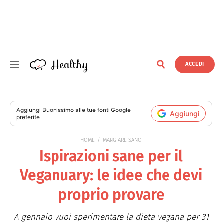
Healthy
ACCEDI
Healthy
Aggiungi
Buonissimo
alle tue fonti Google
Aggiungi
preferite
HOME
MANGIARE SANO
Ispirazioni sane per il
Veganuary: le idee che devi
proprio provare
A gennaio vuoi sperimentare la dieta vegana per 31