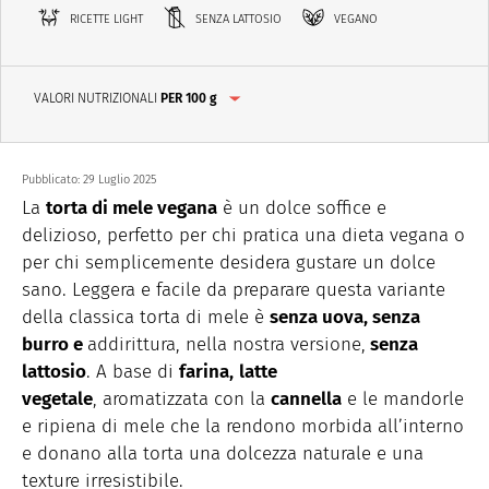
RICETTE LIGHT
SENZA LATTOSIO
VEGANO
VALORI NUTRIZIONALI
PER 100 g
Pubblicato:
29 Luglio 2025
La
torta di mele vegana
è un dolce soffice e
delizioso, perfetto per chi pratica una dieta vegana o
per chi semplicemente desidera gustare un dolce
sano. Leggera e facile da preparare questa variante
della classica torta di mele è
senza uova, senza
burro e
addirittura, nella nostra versione,
senza
lattosio
. A base di
farina,
latte
vegetale
, aromatizzata con la
cannella
e le mandorle
e ripiena di mele che la rendono morbida all’interno
e donano alla torta una dolcezza naturale e una
texture irresistibile.