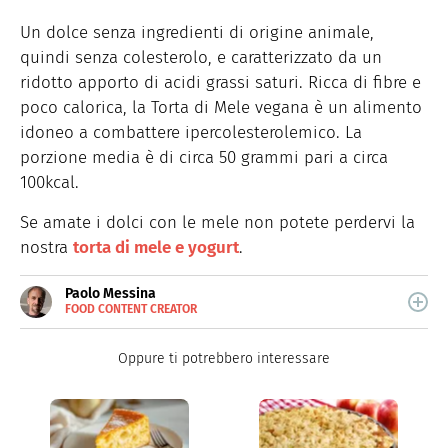
Un dolce senza ingredienti di origine animale,
quindi senza colesterolo, e caratterizzato da un
ridotto apporto di acidi grassi saturi. Ricca di fibre e
poco calorica, la Torta di Mele vegana è un alimento
idoneo a combattere ipercolesterolemico. La
porzione media è di circa 50 grammi pari a circa
100kcal.
Se amate i dolci con le mele non potete perdervi la
nostra
torta di mele e yogurt
.
Paolo Messina
FOOD CONTENT CREATOR
E-
Cuoco amatoriale e food content creator su tutte le
MAIL
piattaforme social.
Oppure ti potrebbero interessare