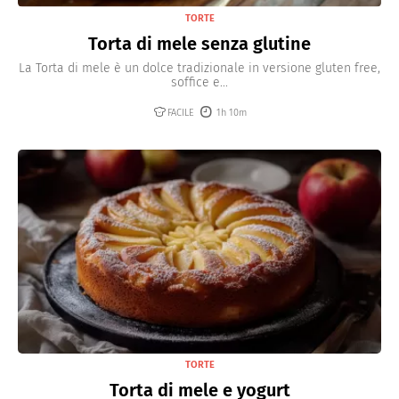
TORTE
Torta di mele senza glutine
La Torta di mele è un dolce tradizionale in versione gluten free,
soffice e...
FACILE
1h 10m
TORTE
Torta di mele e yogurt