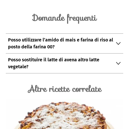
Domande frequenti
Posso utilizzare l’amido di mais e farina di riso al
posto della farina 00?
Si potete utilizzare farine senza glutine ricordate però
Posso sostituire il latte di avena altro latte
che l’assorbimento dei liquidi è differente rispetto alla
vegetale?
farina 00 per cui le dosi andranno adattate di
Si potete usare latte di mandorla, soia o latte di riso o
conseguenza.
di cocco.
Altre ricette correlate