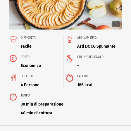
IPA
DIFFICOLTÀ:
ABBINAMENTO:
Facile
Asti DOCG Spumante
COSTO:
CUCINA REGIONALE:
Economico
-
DOSI PER:
CALORIE:
4 Persone
186 kcal
TEMPO:
30 min di preparazione
40 min di cottura