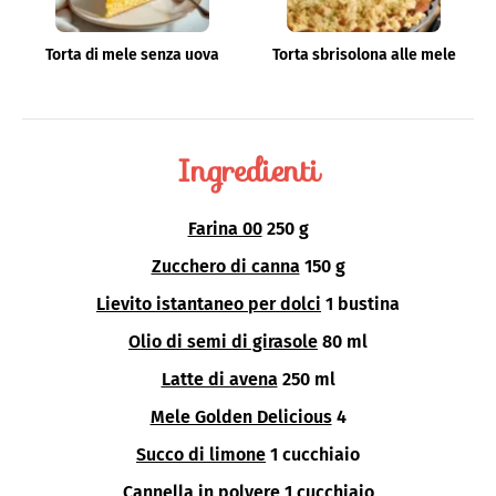
Torta di mele senza uova
Torta sbrisolona alle mele
Ingredienti
Farina 00
250 g
Zucchero di canna
150 g
Lievito istantaneo per dolci
1 bustina
Olio di semi di girasole
80 ml
Latte di avena
250 ml
Mele Golden Delicious
4
Succo di limone
1 cucchiaio
Cannella in polvere
1 cucchiaio