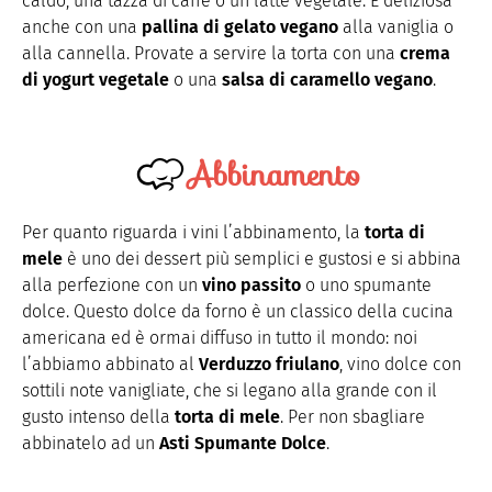
caldo, una tazza di caffè o un latte vegetale. È deliziosa
anche con una
pallina di gelato vegano
alla vaniglia o
alla cannella. Provate a servire la torta con una
crema
di yogurt vegetale
o una
salsa di caramello vegano
.
Abbinamento
Per quanto riguarda i vini l’abbinamento, la
torta di
mele
è uno dei dessert più semplici e gustosi e si abbina
alla perfezione con un
vino passito
o uno spumante
dolce. Questo dolce da forno è un classico della cucina
americana ed è ormai diffuso in tutto il mondo: noi
l’abbiamo
abbinato al
Verduzzo friulano
, vino dolce con
sottili note vanigliate, che si legano alla grande con il
gusto intenso della
torta di mele
. Per non sbagliare
abbinatelo ad un
Asti Spumante Dolce
.