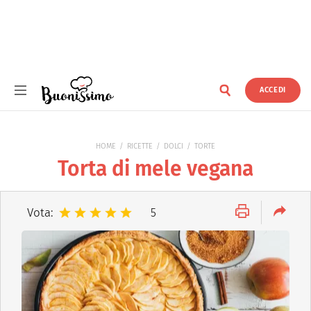
ACCEDI
Buonissimo
HOME
RICETTE
DOLCI
TORTE
Torta di mele vegana
Vota:
5