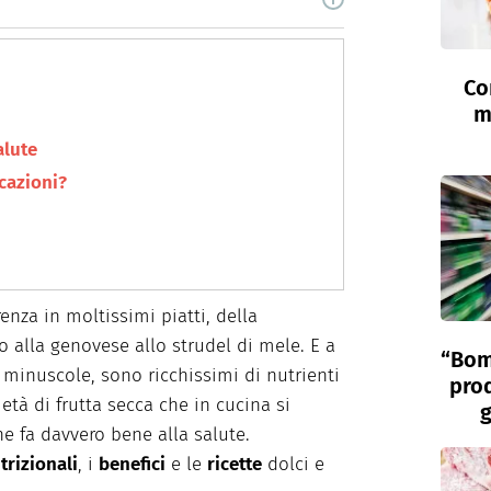
10 anni scrivo di food, alimentazione e salute per
digital specializzati. Quando non sono seduta al
Co
m
alute
cazioni?
enza in moltissimi piatti, della
o alla genovese allo strudel di mele. E a
“Bom
 minuscole, sono ricchissimi di nutrienti
prod
ietà di frutta secca che in cucina si
g
he fa davvero bene alla salute.
trizionali
, i
benefici
e le
ricette
dolci e