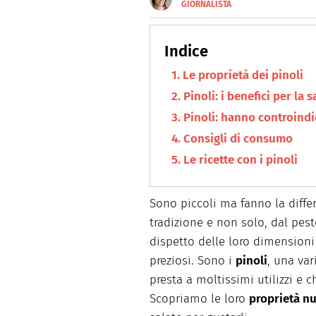
GIORNALISTA
E-
Giornalista toscana, da oltre 
MAIL
siti web, magazine e agenzie 
LINKEDIN
pc, mi trovate in cucina.
INSTAGRAM
Le proprietà dei pinoli
Pinoli: i benefici per la s
Pinoli: hanno controindi
Consigli di consumo
Le ricette con i pinoli
Sono piccoli ma fanno la differ
tradizione e non solo, dal pest
dispetto delle loro dimensioni
preziosi. Sono i
pinoli
, una var
presta a moltissimi utilizzi e c
Scopriamo le loro
proprietà nu