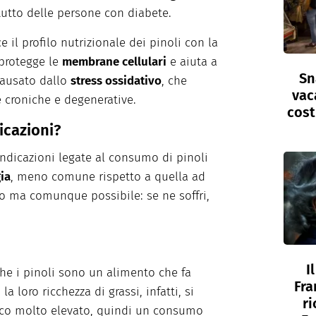
utto delle persone con diabete.
ce il profilo nutrizionale dei pinoli con la
 protegge le
membrane cellulari
e aiuta a
Sn
ausato dallo
stress ossidativo
, che
vac
e croniche e degenerative.
cost
icazioni?
indicazioni legate al consumo di pinoli
gia
, meno comune rispetto a quella ad
cio ma comunque possibile: se ne soffri,
I
che i pinoli sono un alimento che fa
Fra
a loro ricchezza di grassi, infatti, si
ri
ico molto elevato, quindi un consumo