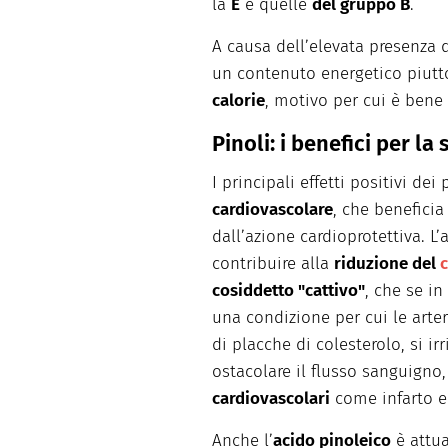
la
E
e quelle
del gruppo B
.
A causa dell’elevata presenza di
un contenuto energetico piutt
calorie
, motivo per cui è bene
Pinoli: i benefici per la 
I principali effetti positivi dei
cardiovascolare
, che beneficia
dall’azione cardioprotettiva. L’
contribuire alla
riduzione del
c
cosiddetto "cattivo"
, che se in
una condizione per cui le arter
di placche di colesterolo, si ir
ostacolare il flusso sanguign
cardiovascolari
come infarto e 
Anche l’
acido pinoleico
è attua