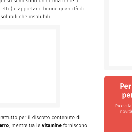
, questi semi sono un’ottima fonte di
 etto) e apportano buone quantità di
solubili che insolubili.
Per
per
Ricevi l
novità
prattutto per il discreto contenuto di
erro
, mentre tra le
vitamine
forniscono