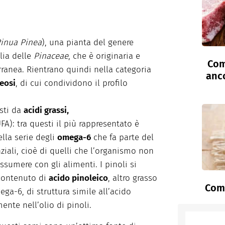
inua Pinea
), una pianta del genere
lia delle
Pinaceae
, che è originaria e
Com
rranea. Rientrano quindi nella categoria
anc
eosi
, di cui condividono il profilo
sti da
acidi grassi,
A): tra questi il più rappresentato è
ella serie degli
omega-6
che fa parte del
ziali, cioè di quelli che l’organismo non
ssumere con gli alimenti. I pinoli si
 contenuto di
acido pinoleico
, altro grasso
Come
ega-6, di struttura simile all’acido
ente nell’olio di pinoli.