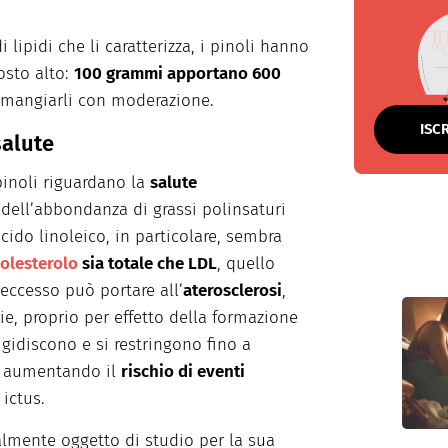
 lipidi che li caratterizza, i pinoli hanno
osto alto:
100 grammi apportano 600
 mangiarli con moderazione.
ISC
salute
 pinoli riguardano la
salute
 dell’abbondanza di grassi polinsaturi
acido linoleico, in particolare, sembra
olesterolo
sia totale che LDL
, quello
 eccesso può portare all’
aterosclerosi
,
ie, proprio per effetto della formazione
rigidiscono e si restringono fino a
o, aumentando il
rischio di eventi
ictus.
lmente oggetto di studio per la sua