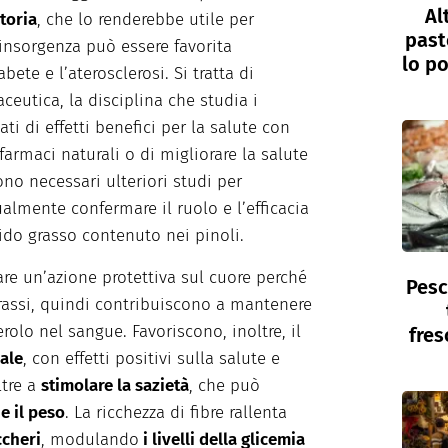
Al
toria
, che lo renderebbe utile per
past
 insorgenza può essere favorita
lo po
ete e l’aterosclerosi. Si tratta di
ceutica, la disciplina che studia i
i di effetti benefici per la salute con
farmaci naturali o di migliorare la salute
ono necessari ulteriori studi per
lmente confermare il ruolo e l’efficacia
ido grasso contenuto nei pinoli.
are un’azione protettiva sul cuore perché
Pesc
rassi, quindi contribuiscono a mantenere
rolo nel sangue. Favoriscono, inoltre, il
fres
nale
, con effetti positivi sulla salute e
ltre a
stimolare la sazietà
, che può
e il peso
. La ricchezza di fibre rallenta
ccheri
, modulando
i livelli della glicemia