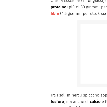
Oltre a essere ricchi di grassi
proteine
(più di 30 grammi per
fibre
(4,5 grammi per etto), sia 
Tra i sali minerali spiccano so
fosforo
, ma anche di
calcio
e
f