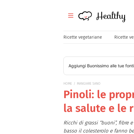
Healthy
Healthy
Tutte le ricette
Ricette vegetariane
Ricette v
Festività
Ricette veloci
Aggiungi
Buonissimo
alle tue font
Magazine
HOME
MANGIARE SANO
Pinoli: le prop
Mangiare Sano
la salute e le 
Healthy
Consigli
Ricchi di grassi “buoni”, fibre 
basso il colesterolo e fanno be