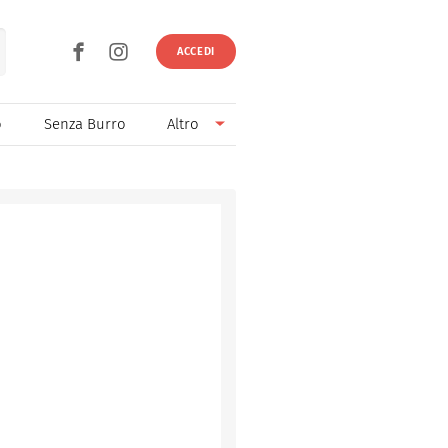
ACCEDI
o
Senza Burro
Altro
Senza Lievito
Senza Uova
Ricette light