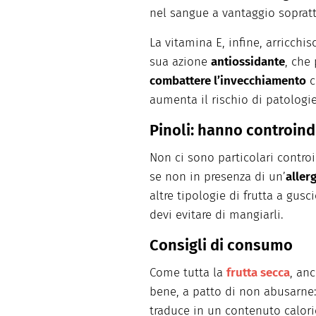
nel sangue a vantaggio sopratt
La vitamina E, infine, arricchis
sua azione
antiossidante
, che
combattere l’invecchiamento
c
aumenta il rischio di patologi
Pinoli: hanno controind
Non ci sono particolari contro
se non in presenza di un’
aller
altre tipologie di frutta a gus
devi evitare di mangiarli.
Consigli di consumo
Come tutta la
frutta secca
, an
bene, a patto di non abusarne: l
traduce in un contenuto calor