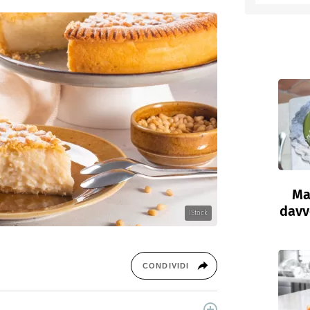
Ma
davve
IStock
CONDIVIDI