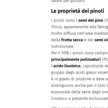
salate per gustarli.
Le proprietà dei pinoli
I pinoli sono i
semi del pino
(
P
Pinus
, appartenente alla famig
molto diffusa nell’area medite
della
frutta secca
e dei
semi ol
nutrizionale.
Per il 50% i pinoli sono compo
principalmente polinsaturi
(PUF
l’
acido linoleico
, capostipite d
gruppo degli acidi grassi essen
è in grado di produrre e deve a
distinguono anche per il loro
essenziale della serie degli om
linoleico e presente esclusivam