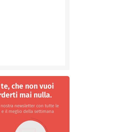
 te, che non vuoi
derti mai nulla.
a nostra newsletter con tutte le
 e il meglio della settimana