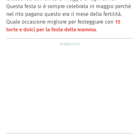
shooting video e fotografici per brand e magazine
Questa festa si è sempre celebrata in maggio perché
occupandosi della parte autoriale, del food styling e del
props styling. Nel tempo libero ama cucinare, scrivere e
nel rito pagano questo era il mese della fertilità.
curiosare.
Quale occasione migliore per festeggiare con
15
torte e dolci per la festa della mamma
.