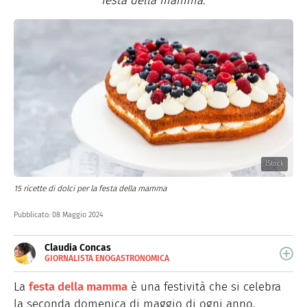
festa della mamma.
IStock
15 ricette di dolci per la festa della mamma
Pubblicato:
08 Maggio 2024
Claudia Concas
GIORNALISTA ENOGASTRONOMICA
E-
Dopo aver frequentato la scuola di chef, Claudia Concas
MAIL
è una food content specialist e food writer che produce
La
festa della mamma
è una festività che si celebra
contenuti per il web e per la carta stampata. Realizza
la seconda domenica di maggio di ogni anno.