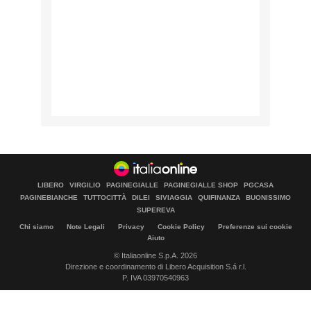
LIBERO
VIRGILIO
PAGINEGIALLE
PAGINEGIALLE SHOP
PGCASA
PAGINEBIANCHE
TUTTOCITTÀ
DILEI
SIVIAGGIA
QUIFINANZA
BUONISSIMO
SUPEREVA
Chi siamo
Note Legali
Privacy
Cookie Policy
Preferenze sui cookie
Aiuto
© Italiaonline S.p.A. 2026
Direzione e coordinamento di Libero Acquisition S.á r.l.
P. IVA 03970540963