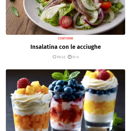
CONTORNI
Insalatina con le acciughe
FACILE
50 m