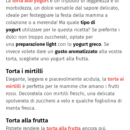
La
torta allo yogurt
è un tripudio di leggerezza e di
morbidezza, un dolce versatile dal sapore delicato,
ideale per festeggiare la festa della mamma a
colazione o a merenda! Ma quale
tipo di
yogurt
utilizzare per le questa ricetta? Se preferite i
dolci non troppo zuccherati, optate per
una
preparazione light
con lo
yogurt greco
. Se
invece volete dare un
gusto aromatizzato
alla vostra
torta, scegliete uno yogurt alla frutta.
Torta i mirtilli
Elegante, leggera e piacevolmente acidula, la
torta ai
mirtilli
è perfetta per le mamme che amano i frutti
rossi. Decoratela con mirtilli freschi, una delicata
spolverata di zucchero a velo e qualche fogliolina di
menta fresca.
Torta alla frutta
Potrete rendere la
torta alla frutta
ancora più