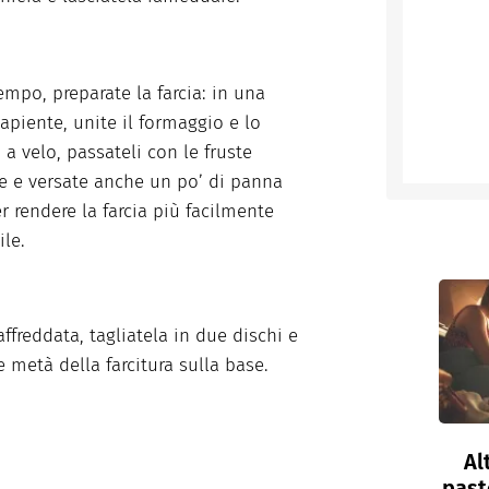
tempo, preparate la farcia: in una
capiente, unite il formaggio e lo
 a velo, passateli con le fruste
he e versate anche un po’ di panna
er rendere la farcia più facilmente
le.
affreddata, tagliatela in due dischi e
 metà della farcitura sulla base.
Al
past