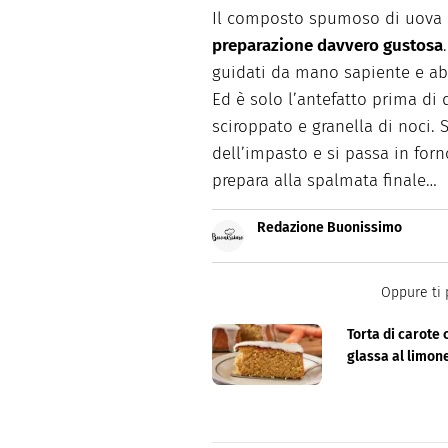
Il composto spumoso di uova e
preparazione davvero gustosa
guidati da mano sapiente e abi
Ed è solo l’antefatto prima di 
sciroppato e granella di noci. 
dell’impasto e si passa in for
prepara alla spalmata finale…
Redazione Buonissimo
Buonissimo è il magazine di cu
facili e spiegate passo passo.
Oppure ti 
Torta di carote 
glassa al limon