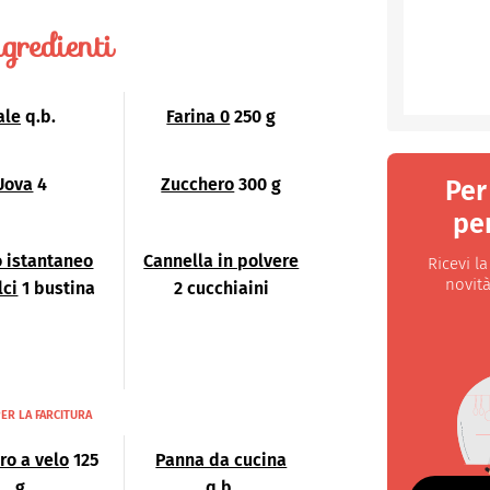
gredienti
ale
q.b.
Farina 0
250 g
Uova
4
Zucchero
300 g
Per
per
o istantaneo
Cannella in polvere
Ricevi l
novità
lci
1 bustina
2 cucchiaini
ER LA FARCITURA
ro a velo
125
Panna da cucina
g
q.b.