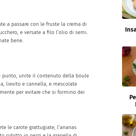
te a passare con le fruste la crema di
Insa
cchero, e versate a filo l’olio di semi.
ate bene.
 punto, unite il contenuto della boule
na, lievito e cannella, e mescolate
mente per evitare che si formino dei
Pe
te le carote grattugiate, l’ananas
o ridotto in pezzi e la granella di