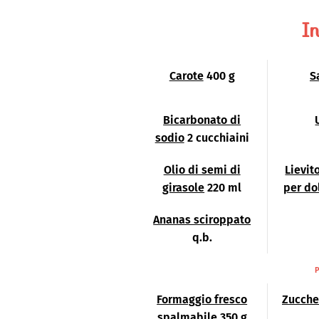
In
Carote
400 g
S
Bicarbonato di
sodio
2 cucchiaini
Olio di semi di
Lievit
girasole
220 ml
per do
Ananas sciroppato
q.b.
P
Formaggio fresco
Zucche
spalmabile
350 g