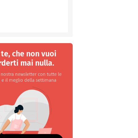
 te, che non vuoi
derti mai nulla.
a nostra newsletter con tutte le
 e il meglio della settimana