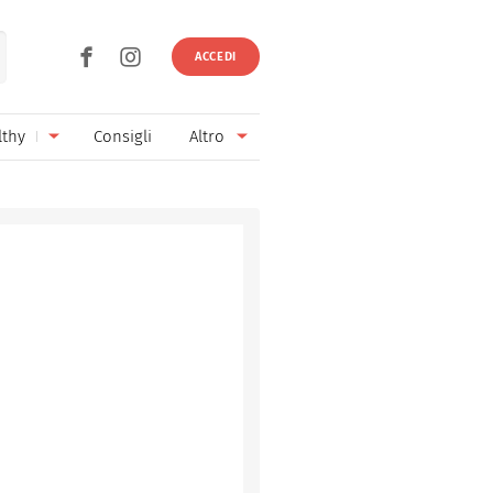
ACCEDI
lthy
Consigli
Altro
Ricette vegetariane
Ingredienti
Ricette vegane
Vini & Birre
Senza glutine
Cucina regionale
Senza lattosio
Cucina internazionale
Senza zucchero
Esperti
Senza burro
Contatti
Senza lievito