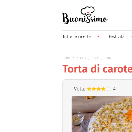
Buonissimo
Tutte le ricette
Festività
Antipasti
Capoda
HOME
RICETTE
DOLCI
TORTE
Primi piatti
Carneva
Torta di carote
Secondi piatti
Festa d
Piatti unici
Festa d
Vota:
4
Contorni
Festa d
Formaggi
Hallow
Frutta
Natale