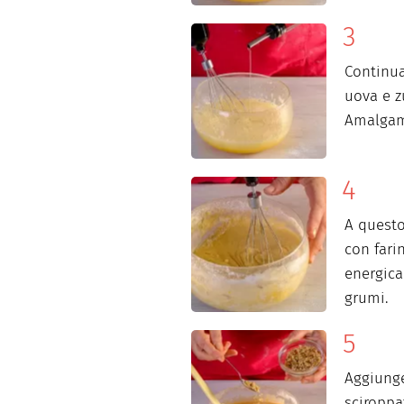
Continua
uova e zu
Amalgam
A questo
con fari
energica
grumi.
Aggiunge
sciroppat