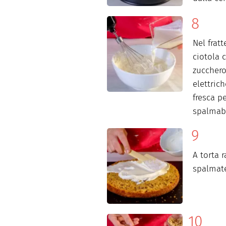
Nel frat
ciotola 
zucchero
elettric
fresca p
spalmabi
A torta r
spalmate