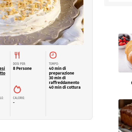
entino
DOSI PER:
TEMPO:
esi
8 Persone
40 min di
tto
preparazione
30 min di
raffreddamento
40 min di cottura
LE:
CALORIE:
-