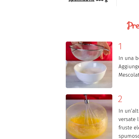
Pre
In una bo
Aggiunge
Mescolat
In un’al
versate 
fruste e
spumoso