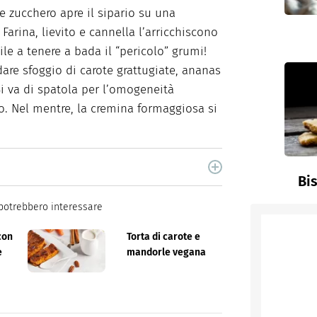
 zucchero apre il sipario su una
. Farina, lievito e cannella l’arricchiscono
le a tenere a bada il “pericolo” grumi!
dare sfoggio di carote grattugiate, ananas
Si va di spatola per l’omogeneità
no. Nel mentre, la cremina formaggiosa si
cina di Italiaonline nel quale trovi idee veloci,
Bis
potrebbero interessare
con
Torta di carote e
e
mandorle vegana