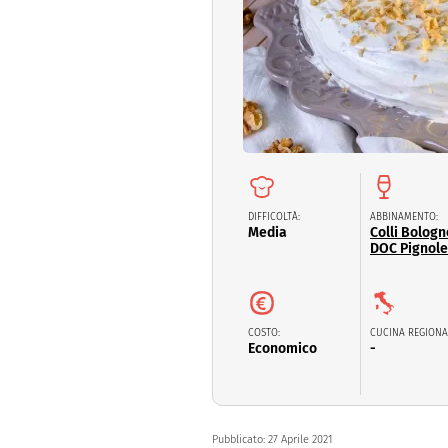
Dolci
Pasqua
San Val
DIFFICOLTÀ:
ABBINAMENTO:
Media
Colli Bologn
DOC Pignole
COSTO:
CUCINA REGIONA
Economico
-
Pubblicato:
27 Aprile 2021