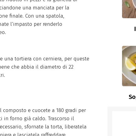
sciandone una manciata per la
one finale. Con una spatola,
te l’impasto per renderlo
eo.
e una tortiera con cerniera, per queste
bene che abbia il diametro di 22
ri.
So
il composto e cuocete a 180 gradi per
i in forno già caldo. Trascorso il
cessario, sfornate la torta, liberatela
niera e lasciatela raffreddare.