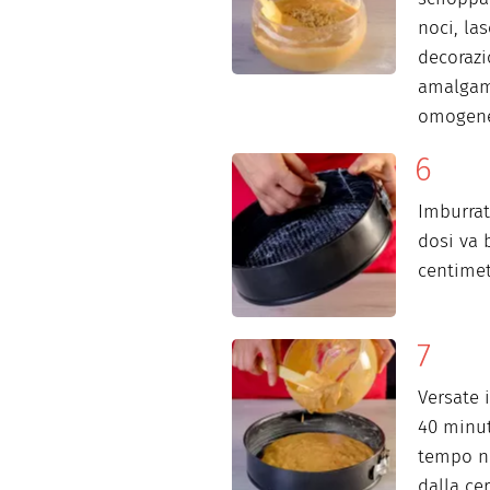
noci, la
decorazi
amalgama
omogen
Imburrat
dosi va 
centimet
Versate 
40 minut
tempo ne
dalla cer