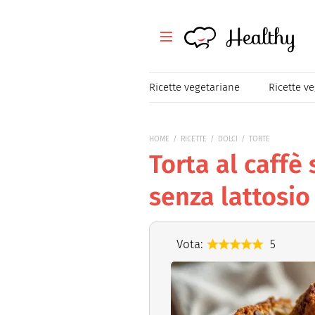
Healthy
Healthy
Tutte le ricette
Ricette vegetariane
Ricette v
Festività
HOME
RICETTE
DOLCI
TORTE
Ricette veloci
Torta al caffè
Magazine
senza lattosio
Mangiare Sano
Vota:
5
Healthy
Consigli