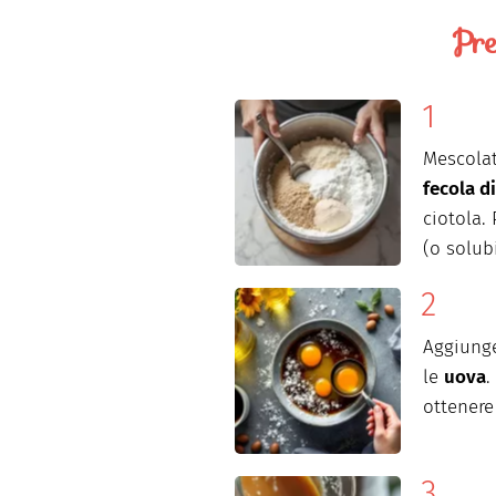
Pre
Mescola
fecola d
ciotola.
(o solubi
Aggiunge
le
uova
.
ottenere