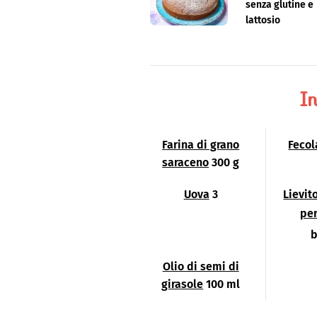
senza glutine e
lattosio
In
Farina di grano
Fecol
saraceno
300 g
Uova
3
Lievit
per
b
Olio di semi di
girasole
100 ml