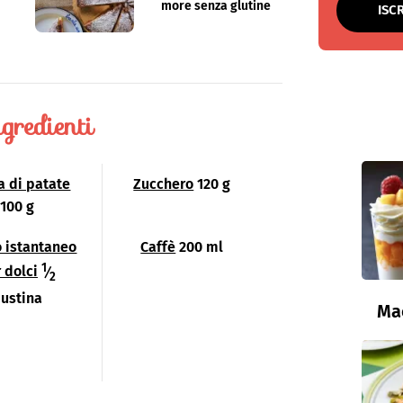
more senza glutine
ISC
gredienti
a di patate
Zucchero
120 g
100 g
o istantaneo
Caffè
200 ml
1
 dolci
⁄
2
ustina
Ma