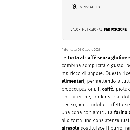
SENZA GLUTINE
VALORI NUTRIZIONALI
PER PORZIONE
Pubblicato:
08 Ottobre 2025
La
torta al caffè senza glutine 
combina semplicità e gusto, pe
ma ricco di sapore. Questa ric
alimentari
, permettendo a tutti
preoccupazioni. Il
caffè
, prota
preparazione, conferisce al d
deciso, rendendolo perfetto si
una cena con amici. La
farina 
alla torta una consistenza rust
girasole
sostituisce il burro, r