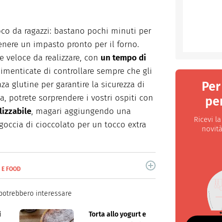
oco da ragazzi: bastano pochi minuti per
enere un impasto pronto per il forno.
e veloce da realizzare, con
un tempo di
imenticate di controllare sempre che gli
Per
nza glutine per garantire la sicurezza di
a, potrete sorprendere i vostri ospiti con
per
lizzabile
, magari aggiungendo una
Ricevi l
goccia di cioccolato per un tocco extra
novità
E E FOOD
 da anni di cucina e lifestyle.
potrebbero interessare
i
Torta allo yogurt e