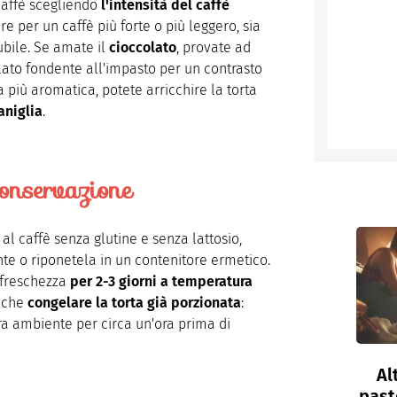
 caffè scegliendo
l'intensità del caffè
re per un caffè più forte o più leggero, sia
bile. Se amate il
cioccolato
, provate ad
lato fondente all'impasto per un contrasto
 più aromatica, potete arricchire la torta
aniglia
.
onservazione
al caffè senza glutine e senza lattosio,
nte o riponetela in un contenitore ermetico.
 freschezza
per 2-3 giorni a temperatura
anche
congelare la torta già porzionata
:
a ambiente per circa un'ora prima di
Al
past