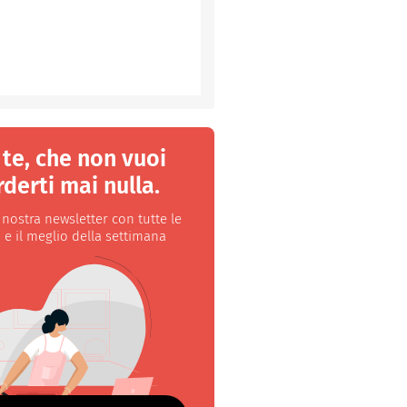
 te, che non vuoi
derti mai nulla.
a nostra newsletter con tutte le
 e il meglio della settimana