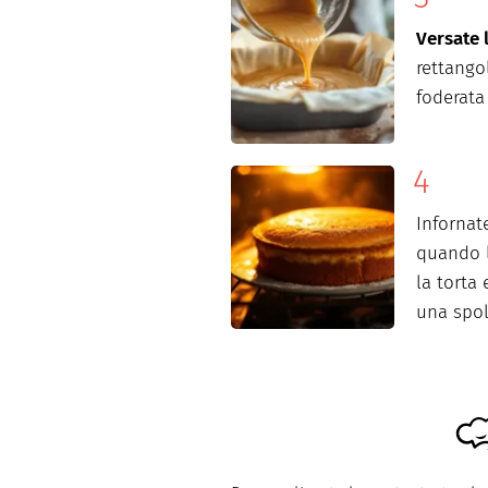
Versate 
rettango
foderata
Infornat
quando l
la torta 
una spol