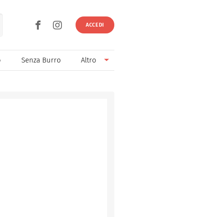
ACCEDI
o
Senza Burro
Altro
Senza Lievito
Senza Uova
Ricette light