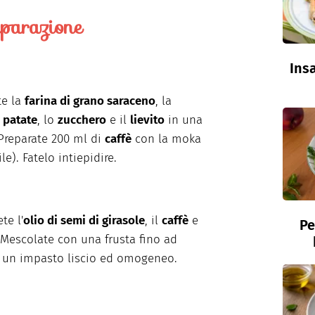
parazione
Insa
te la
farina di grano saraceno
, la
i patate
, lo
zucchero
e il
lievito
in una
 Preparate 200 ml di
caffè
con la moka
le). Fatelo intiepidire.
te l'
olio di semi di girasole
, il
caffè
e
Pe
 Mescolate con una frusta fino ad
 un impasto liscio ed omogeneo.