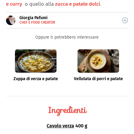
e curry
o quello alla
zucca e patate dolci
.
Giorgia Pafumi
CHEF E FOOD CREATOR
E-
Giorgia Pafumi è una "chef creator" che crea ricette
MAIL
originali e coinvolgenti.
Oppure ti potrebbero interessare
Zuppa di verza e patate
Vellutata di porri e patate
Ingredienti
Cavolo verza
400 g