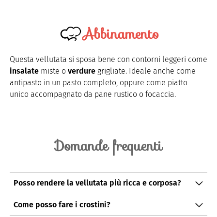
Abbinamento
Questa vellutata si sposa bene con contorni leggeri come
insalate
miste o
verdure
grigliate. Ideale anche come
antipasto in un pasto completo, oppure come piatto
unico accompagnato da pane rustico o focaccia.
Domande frequenti
Posso rendere la vellutata più ricca e corposa?
Certamente: aggiungendo una
noce di burro
o un filo
Come posso fare i crostini?
di
panna
prima di servire otterrete una consistenza più