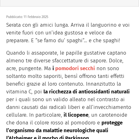
Pubblicato:
11 Febbraio 2025
Serata con gli amici lunga. Arriva il languorino e voi
venite fuori con un’idea gustosa e veloce da
preparare. E “se famo du’ spaghi”… e che spaghi!
Quando li assaporate, le papille gustative captano
almeno tre diverse sfaccettature di sapore. Dolce,
acre, pungente. Ma
i
pomodori secchi
non sono
soltanto molto saporiti, bensì offrono tanti effetti
benefici grazie al loro contenuto. Innanzitutto la
vitamina C, poi
la ricchezza di antiossidanti naturali
per i quali sono un valido alleato nel contrasto ai
danni causati dai radicali liberi e all’invecchiamento
cellulare. In particolare,
il licopene
, un carotenoide
che dona il colore rosso al pomodoro e
protegge
l’organismo da malattie neurologiche quali
l’Alzheimer e il morbo di Parkinson.