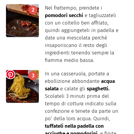
Nel frattempo, prendete i
pomodori secchi
e tagliuzzateli
con un coltello ben affilato,
quindi aggiungeteli in padella e
date una mescolata perché
insaporiscano il resto degli
ingredienti tenendo sempre la
fiamma medio bassa.
In una casseruola, portate a
ebollizione abbondante
acqua
salata
e calate gli
spaghetti.
Scolateli 3 minuti prima del
tempo di cottura indicato sulla
confezione e tenete da parte un
po’ della loro acqua. Quindi,
tuffateli nella padella con
acciughe e pomodorini
, e finite