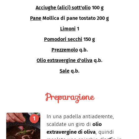
Acciughe (alici) sott'olio
100 g
Pane
Mollica di pane tostato 200 g
Limoni
1
Pomodori secchi
150 g
Prezzemolo
q.b.
Olio extravergine d'oliva
q.b.
Sale
q.b.
Preparazione
In una padella antiaderente,
scaldate un giro di
olio
extravergine di oliva
, quindi