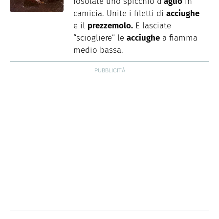
rosolate uno spicchio d’
aglio
in
camicia. Unite i filetti di
acciughe
e il
prezzemolo.
E lasciate
“sciogliere” le
acciughe
a fiamma
medio bassa.