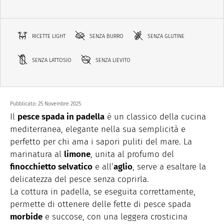
RICETTE LIGHT
SENZA BURRO
SENZA GLUTINE
SENZA LATTOSIO
SENZA LIEVITO
Pubblicato:
25 Novembre 2025
Il
pesce spada in padella
è un classico della cucina
mediterranea, elegante nella sua semplicità e
perfetto per chi ama i sapori puliti del mare. La
marinatura al
limone
, unita al profumo del
finocchietto selvatico
e all’
aglio
, serve a esaltare la
delicatezza del pesce senza coprirla.
La cottura in padella, se eseguita correttamente,
permette di ottenere delle fette di pesce spada
morbide
e succose, con una leggera crosticina