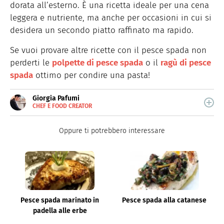
dorata all’esterno. È una ricetta ideale per una cena
leggera e nutriente, ma anche per occasioni in cui si
desidera un secondo piatto raffinato ma rapido.
Se vuoi provare altre ricette con il pesce spada non
perderti le
polpette di pesce spada
o il
ragù di pesce
spada
ottimo per condire una pasta!
Giorgia Pafumi
CHEF E FOOD CREATOR
E-
Giorgia Pafumi è una "chef creator" che crea ricette
MAIL
originali e coinvolgenti.
Oppure ti potrebbero interessare
Pesce spada marinato in
Pesce spada alla catanese
padella alle erbe