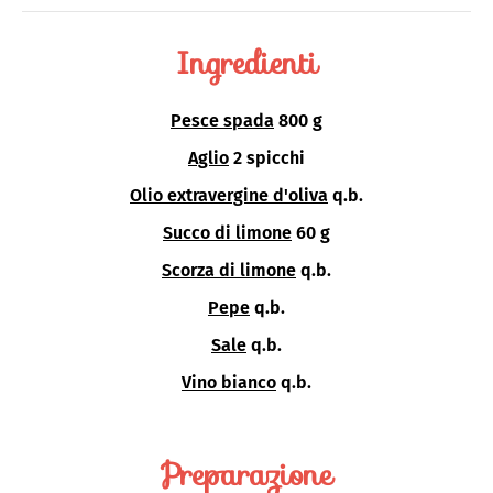
Ingredienti
Pesce spada
800 g
Aglio
2 spicchi
Olio extravergine d'oliva
q.b.
Succo di limone
60 g
Scorza di limone
q.b.
Pepe
q.b.
Sale
q.b.
Vino bianco
q.b.
Preparazione