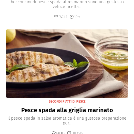
I bocconcini di pesce spada al rosmarino sono una gustosa e
veloce ricetta...
FACILE
10m
SECONDI PIATTI DI PESCE
Pesce spada alla griglia marinato
Il pesce spada in salsa aromatica è una gustosa preparazione
per...
FACILE
1h 15m