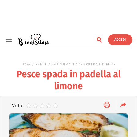
ACCEDI
Buonissimo
HOME
RICETTE
SECONDI PIATTI
SECONDI PIATTI DI PESCE
Pesce spada in padella al
limone
Vota: