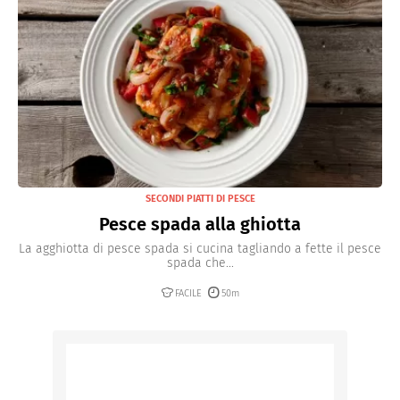
SECONDI PIATTI DI PESCE
Pesce spada alla ghiotta
La agghiotta di pesce spada si cucina tagliando a fette il pesce
spada che...
FACILE
50m