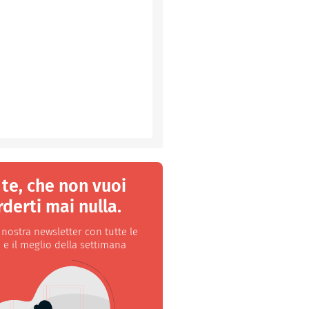
 te, che non vuoi
derti mai nulla.
a nostra newsletter con tutte le
 e il meglio della settimana