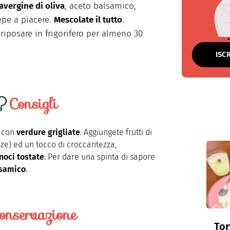
ravergine di oliva
, aceto balsamico,
epe a piacere.
Mescolate il tutto
.
 riposare in frigorifero per almeno 30
ISC
Consigli
i con
verdure grigliate
. Aggiungete frutti di
ze) ed un tocco di croccantezza,
noci tostate
. Per dare una spinta di sapore
lsamico
.
onservazione
Tor