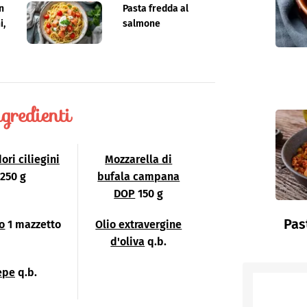
n
Pasta fredda al
i,
salmone
gredienti
ri ciliegini
Mozzarella di
250 g
bufala campana
DOP
150 g
Pas
co
1 mazzetto
Olio extravergine
d'oliva
q.b.
epe
q.b.