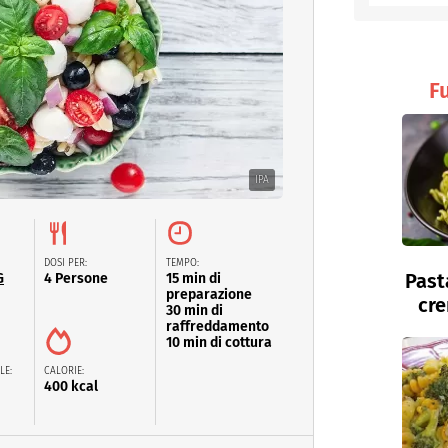
entino
Fu
IPA
DOSI PER:
TEMPO:
Past
G
4 Persone
15 min di
preparazione
cre
30 min di
raffreddamento
10 min di cottura
LE:
CALORIE:
400 kcal