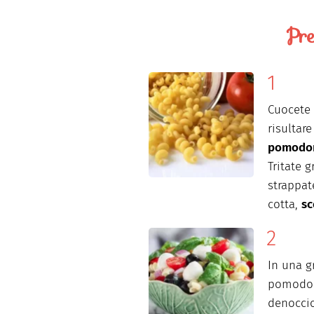
Pre
Cuocete 
risultar
pomodor
Tritate 
strappate
cotta,
sc
In una g
pomodori
denoccio