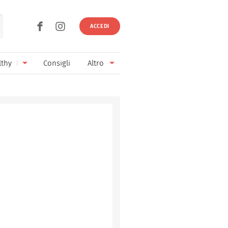
ACCEDI
lthy
Consigli
Altro
Ricette vegetariane
Ingredienti
Ricette vegane
Vini & Birre
Senza glutine
Cucina regionale
Senza lattosio
Cucina internazionale
Senza zucchero
Esperti
Senza burro
Contatti
Senza lievito