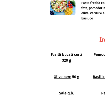
Pasta fredda co
feta, pomodorin
olive, verdure e
basilico
In
Fusilli bucati corti
Pomodo
320 g
Olive nere
50 g
Basili
Sale
q.b.
P