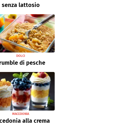
senza lattosio
DOLCI
rumble di pesche
MACEDONIA
cedonia alla crema