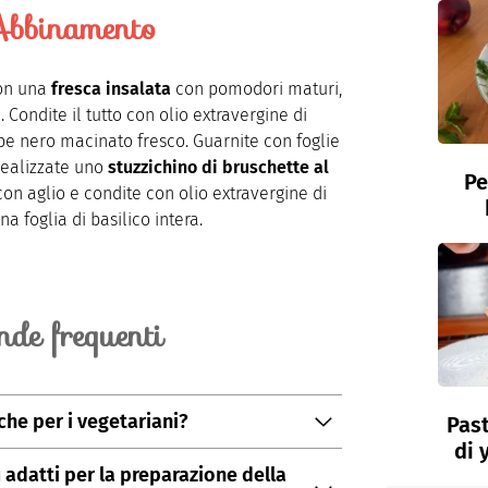
bbinamento
on una
fresca insalata
con pomodori maturi,
e. Condite il tutto con olio extravergine di
pe nero macinato fresco. Guarnite con foglie
 realizzate uno
stuzzichino di bruschette al
Pe
 con aglio e condite con olio extravergine di
a foglia di basilico intera.
de frequenti
che per i vegetariani?
Past
di 
da si presta perfettamente alla cucina
ù adatti per la preparazione della