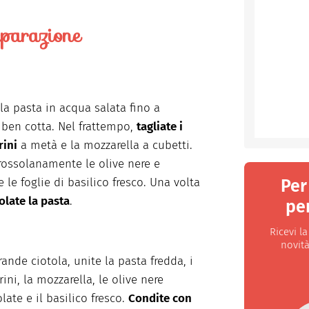
parazione
la pasta in acqua salata fino a
e ben cotta. Nel frattempo,
tagliate i
ini
a metà e la mozzarella a cubetti.
grossolanamente le olive nere e
 le foglie di basilico fresco. Una volta
Per
olate la pasta
.
per
Ricevi l
novità
rande ciotola, unite la pasta fredda, i
ni, la mozzarella, le olive nere
late e il basilico fresco.
Condite con