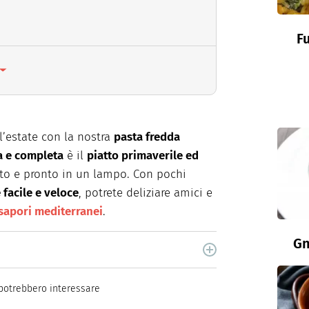
Fu
l’estate con la nostra
pasta fredda
ca e completa
è il
piatto primaverile ed
ito e pronto in un lampo. Con pochi
facile e veloce
, potrete deliziare amici e
sapori mediterranei
.
Gn
cina di Italiaonline nel quale trovi idee veloci,
potrebbero interessare