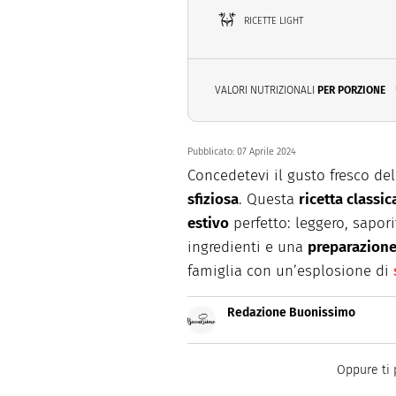
RICETTE LIGHT
VALORI NUTRIZIONALI
PER PORZIONE
Pubblicato:
07 Aprile 2024
Concedetevi il gusto fresco del
sfiziosa
. Questa
ricetta classi
estivo
perfetto: leggero, sapor
ingredienti e una
preparazione 
famiglia con un’esplosione di
Redazione Buonissimo
Buonissimo è il magazine di cu
facili e spiegate passo passo.
Oppure ti 