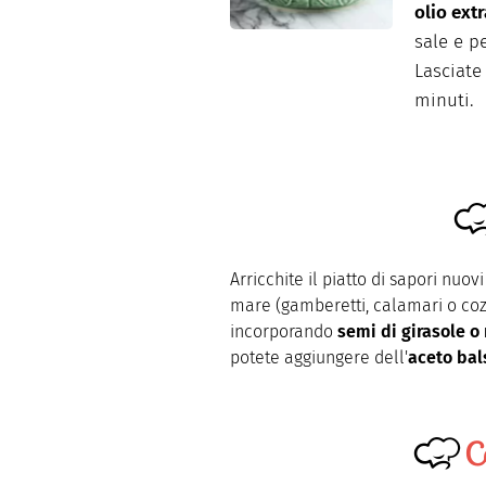
olio ext
sale e p
Lasciate
minuti.
Arricchite il piatto di sapori nuov
mare (gamberetti, calamari o coz
incorporando
semi di girasole o 
potete aggiungere dell'
aceto ba
C