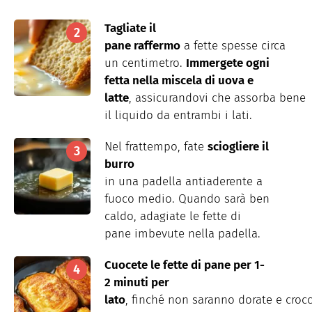
Tagliate
il
pane
raffermo
a
fette
spesse
circa
un
centimetro
.
Immergete
ogni
fetta
nella
miscela
di
uova
e
latte
,
assicurandovi
che
assorba
bene
il
liquido
da
entrambi
i
lati.
Nel
frattempo
, fate
sciogliere
il
burro
in
una
padella
antiaderente
a
fuoco medio. Quando
sarà
ben
caldo,
adagiate
le
fette
di
pane
imbevute
nella
padella
.
Cuocete
le
fette
di pane per 1-
2
minuti
per
lato
,
finché
non
saranno
dorate
e
croc