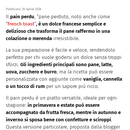
Pubblicato:
26 Aprile 2026
Il
pain perdu
, “pane perduto, noto anche come
“
french toast
“
, è un dolce francese semplice e
delizioso che trasforma il pane raffermo in una
colazione o merenda
irresistibile.
La sua preparazione è facile e veloce, rendendolo
perfetto per chi vuole godersi un dolce senza troppi
sforzi.
Gli ingredienti principali sono pane, latte,
uova, zucchero e burro
, ma la ricetta può essere
personalizzata con aggiunte come
vaniglia, cannella
o un tocco di rum
per un sapore più ricco.
Il pain perdu è un piatto versatile, ideale per ogni
stagione:
in primavera e estate può essere
accompagnato da frutta fresca, mentre in autunno e
inverno si sposa bene con confetture e sciroppi
.
Questa versione particolare, proposta dalla blogger