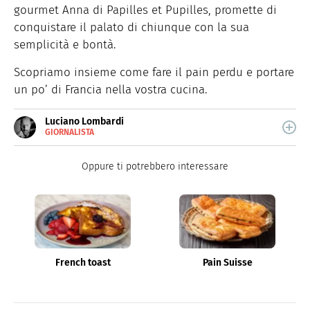
gourmet Anna di Papilles et Pupilles, promette di
conquistare il palato di chiunque con la sua
semplicità e bontà.
Scopriamo insieme come fare il pain perdu e portare
un po’ di Francia nella vostra cucina.
Luciano Lombardi
GIORNALISTA
E-
Giornalista professionista, oggi si occupa
MAIL
principalmente di scrittura SEO.
Oppure ti potrebbero interessare
French toast
Pain Suisse