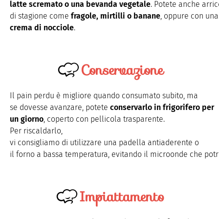
latte
scremato
o
una
bevanda
vegetale
.
Potete
anche
arric
di
stagione
come
fragole
,
mirtilli
o
banane
,
oppure
con
una
crema di
nocciole
.
Conservazione
Il pain perdu è
migliore
quando
consumato
subito, ma
se
dovesse
avanzare
,
potete
conservarlo
in
frigorifero
per
un
giorno
,
coperto
con
pellicola
trasparente
.
Per
riscaldarlo
,
vi
consigliamo
di
utilizzare
una
padella
antiaderente
o
il
forno
a
bassa
temperatura
,
evitando
il
microonde
che
pot
Impiattamento