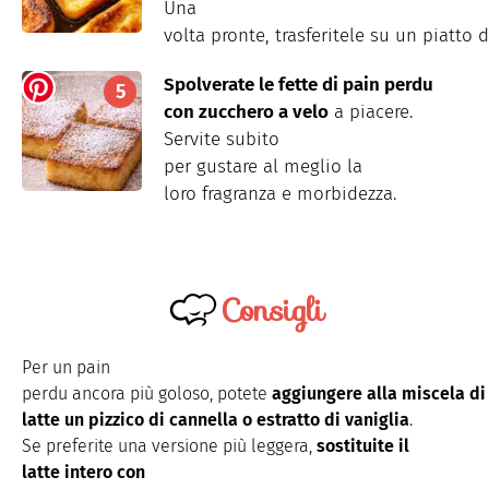
Una
volta
pronte
,
trasferitele
su
un
piatto
d
Spolverate
le
fette
di pain perdu
con
zucchero
a velo
a piacere.
Servite subito
per
gustare
al
meglio
la
loro
fragranza
e morbidezza.
Consigli
Per un pain
perdu
ancora
più
goloso
,
potete
aggiungere
alla
miscela
d
latte un
pizzico
di
cannella
o
estratto
di
vaniglia
.
Se
preferite
una
versione
più
leggera
,
sostituite
il
latte
intero
con