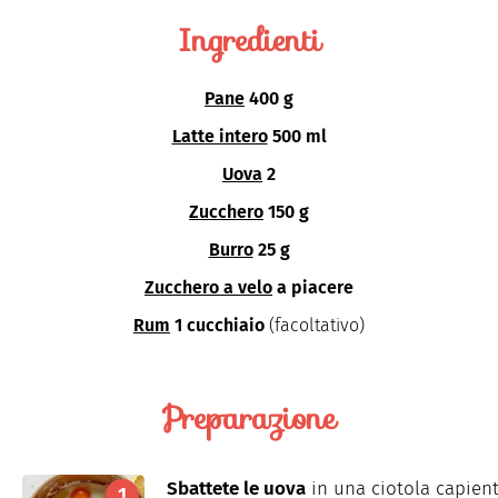
Ingredienti
Pane
400 g
Latte intero
500 ml
Uova
2
Zucchero
150 g
Burro
25 g
Zucchero a velo
a piacere
Rum
1 cucchiaio
(facoltativo)
Preparazione
Sbattete
le
uova
in
una
ciotola
capien