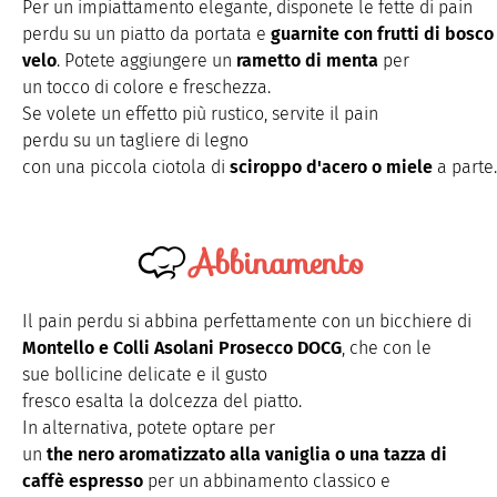
Per un
impiattamento
elegante,
disponete
le
fette
di pain
perdu
su
un
piatto
da
portata
e
guarnite
con
frutti
di
bosco
velo
.
Potete
aggiungere
un
rametto
di menta
per
un
tocco
di
colore
e
freschezza
.
Se
volete
un
effetto
più
rustico
,
servite
il pain
perdu
su
un
tagliere
di legno
con
una
piccola
ciotola
di
sciroppo
d'acero
o
miele
a
parte
.
Abbinamento
Il pain perdu
si
abbina
perfettamente
con un
bicchiere
di
Montello e Colli
Asolani
Prosecco DOCG
,
che
con le
sue
bollicine
delicate e il gusto
fresco
esalta
la
dolcezza
del
piatto
.
In
alternativa
,
potete
optare
per
un
the
nero
aromatizzato
alla
vaniglia
o
una
tazza di
caffè espresso
per un
abbinamento
classico e