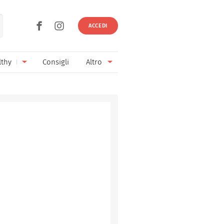
ACCEDI
lthy
Consigli
Altro
Ricette vegetariane
Ingredienti
Ricette vegane
Vini & Birre
Senza glutine
Cucina regionale
Senza lattosio
Cucina internazionale
Senza zucchero
Esperti
Senza burro
Contatti
Senza lievito