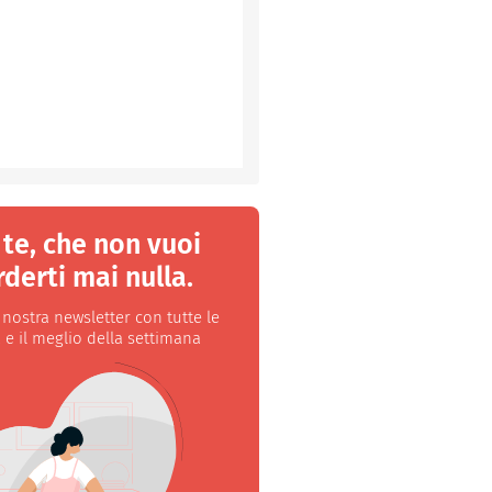
 te, che non vuoi
derti mai nulla.
a nostra newsletter con tutte le
 e il meglio della settimana