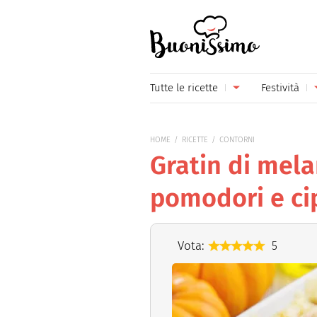
Buonissimo
Tutte le ricette
Festività
Antipasti
Capoda
HOME
RICETTE
CONTORNI
Primi piatti
Carneva
Gratin di mel
Secondi piatti
Festa d
pomodori e ci
Piatti unici
Festa d
Contorni
Festa d
Vota:
5
Formaggi
Hallow
Frutta
Natale