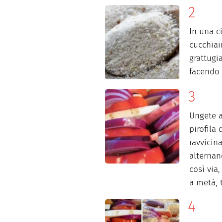
In una c
cucchiai
grattugi
facendo 
Ungete a
pirofila
ravvicina
alternan
così via,
a metà, 