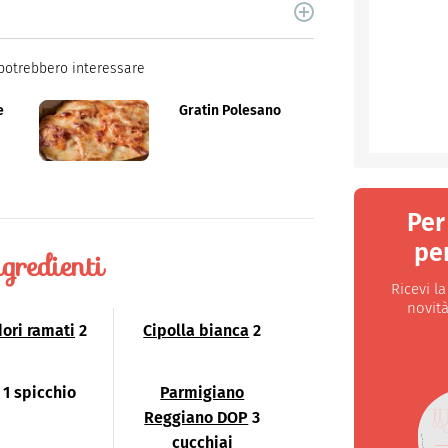
cina di Italiaonline nel quale trovi idee veloci,
potrebbero interessare
e
Gratin Polesano
Per
per
gredienti
Ricevi l
novità
ori ramati
2
Cipolla bianca
2
1 spicchio
Parmigiano
Reggiano DOP
3
cucchiai