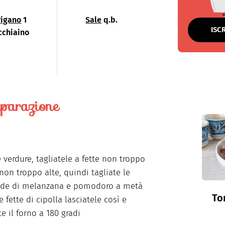
rigano
1
Sale
q.b.
ISC
cchiaino
parazione
e verdure, tagliatele a fette non troppo
 non troppo alte, quindi tagliate le
onde di melanzana e pomodoro a metà
To
 fette di cipolla lasciatele così e
e il forno a 180 gradi