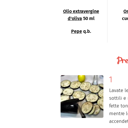
Olio extravergine
O
d'oliva
50 ml
cu
Pepe
q.b.
Pre
Lavate l
sottili e
fette t
mentre le
accendet