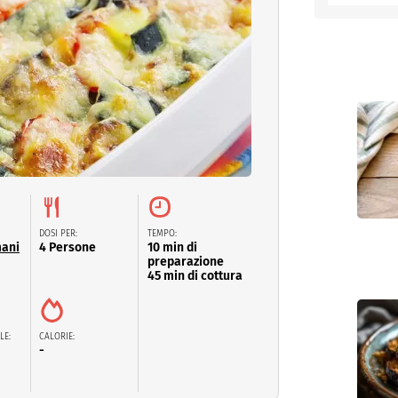
entino
DOSI PER:
TEMPO:
mani
4 Persone
10 min di
preparazione
45 min di cottura
LE:
CALORIE:
-