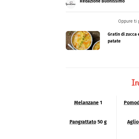
Redazione Buonissimo
Buonissimo è il magazine di cu
facili e spiegate passo passo.
Oppure ti 
Gratin di zucca 
patate
In
Melanzane
1
Pomod
Pangrattato
50 g
Aglio