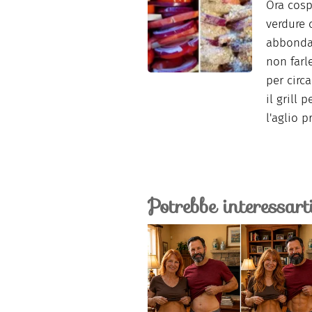
Ora cosp
verdure 
abbondan
non farl
per circ
il grill 
l'aglio p