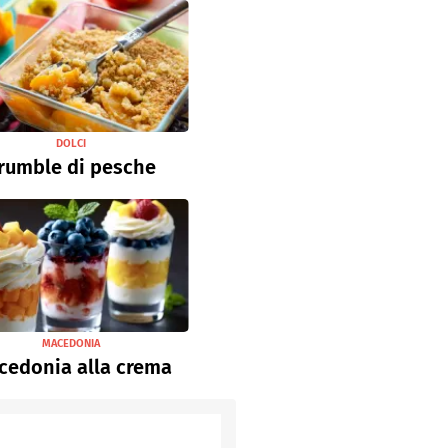
DOLCI
rumble di pesche
MACEDONIA
cedonia alla crema