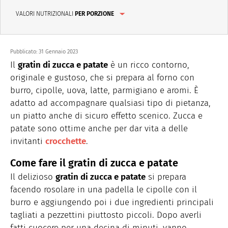
VALORI NUTRIZIONALI
PER PORZIONE
Pubblicato:
31 Gennaio 2023
Il
gratin di zucca e patate
è un ricco contorno,
originale e gustoso, che si prepara al forno con
burro, cipolle, uova, latte, parmigiano e aromi. È
adatto ad accompagnare qualsiasi tipo di pietanza,
un piatto anche di sicuro effetto scenico. Zucca e
patate sono ottime anche per dar vita a delle
invitanti
crocchette
.
Come fare il gratin di zucca e patate
Il delizioso
gratin di zucca e patate
si prepara
facendo rosolare in una padella le cipolle con il
burro e aggiungendo poi i due ingredienti principali
tagliati a pezzettini piuttosto piccoli. Dopo averli
fatti cuocere per una decina di minuti, vanno