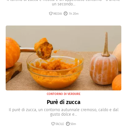
un secondo...
MEDIA
1h 20m
CONTORNO DI VERDURE
Purè di zucca
Il purè di zucca, un contorno autunnale cremoso, caldo e dal
gusto dolce e...
FACILE
50m