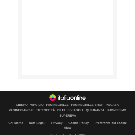
LIBERO
VIRGILIO
PAGINEGIALLE
PAGINEGIALLE SHOP
PGCASA
PAGINEBIANCHE
TUTTOCITTÀ
DILEI
SIVIAGGIA
QUIFINANZA
BUONISSIMO
SUPEREVA
Chi siamo
Note Legali
Privacy
Cookie Policy
Preferenze sui cookie
Aiuto