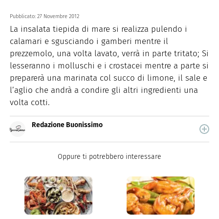
Pubblicato:
27 Novembre 2012
La insalata tiepida di mare si realizza pulendo i
calamari e sgusciando i gamberi mentre il
prezzemolo, una volta lavato, verrà in parte tritato; Si
lesseranno i molluschi e i crostacei mentre a parte si
preparerà una marinata col succo di limone, il sale e
l’aglio che andrà a condire gli altri ingredienti una
volta cotti.
Redazione Buonissimo
Buonissimo è il magazine di cucina di Italiaonline nel
quale trovi idee veloci, facili e spiegate passo passo.
Oppure ti potrebbero interessare