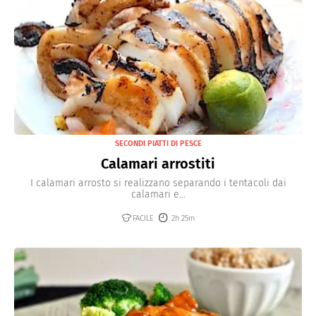
SECONDI PIATTI DI PESCE
Calamari arrostiti
I calamari arrosto si realizzano separando i tentacoli dai
calamari e...
FACILE
2h 25m