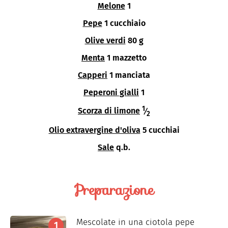
Melone
1
Pepe
1 cucchiaio
Olive verdi
80 g
Menta
1 mazzetto
Capperi
1 manciata
Peperoni gialli
1
1
Scorza di limone
⁄
2
Olio extravergine d'oliva
5 cucchiai
Sale
q.b.
Preparazione
Mescolate in una ciotola pepe