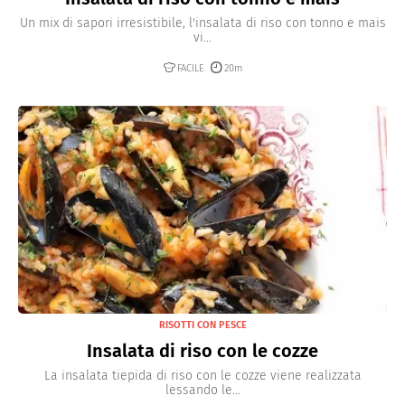
Un mix di sapori irresistibile, l'insalata di riso con tonno e mais
vi...
FACILE
20m
RISOTTI CON PESCE
Insalata di riso con le cozze
La insalata tiepida di riso con le cozze viene realizzata
lessando le...