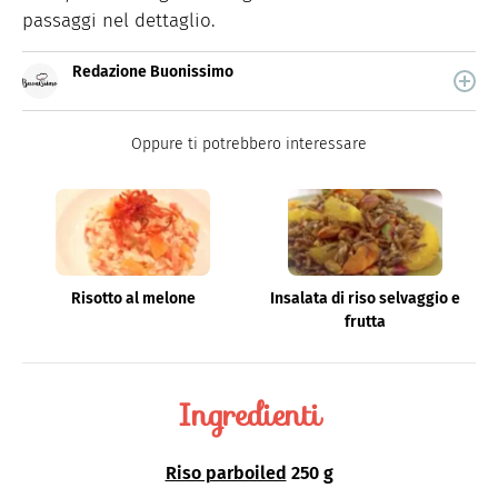
passaggi nel dettaglio.
Redazione Buonissimo
Buonissimo è il magazine di cucina di Italiaonline nel
quale trovi idee veloci, facili e spiegate passo passo.
Oppure ti potrebbero interessare
Risotto al melone
Insalata di riso selvaggio e
frutta
Ingredienti
Riso parboiled
250 g