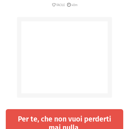
FACILE
40m
Per te, che non vuoi perderti
mai nulla.