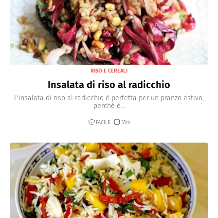
RISO E CEREALI
Insalata di riso al radicchio
L'insalata di riso al radicchio è perfetta per un pranzo estivo,
perché è...
FACILE
35m