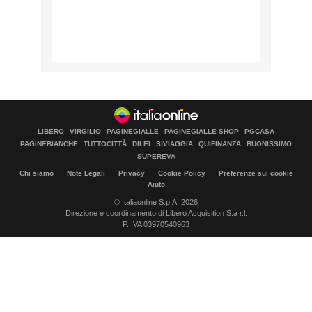
LIBERO
VIRGILIO
PAGINEGIALLE
PAGINEGIALLE SHOP
PGCASA
PAGINEBIANCHE
TUTTOCITTÀ
DILEI
SIVIAGGIA
QUIFINANZA
BUONISSIMO
SUPEREVA
Chi siamo
Note Legali
Privacy
Cookie Policy
Preferenze sui cookie
Aiuto
© Italiaonline S.p.A. 2026
Direzione e coordinamento di Libero Acquisition S.á r.l.
P. IVA 03970540963