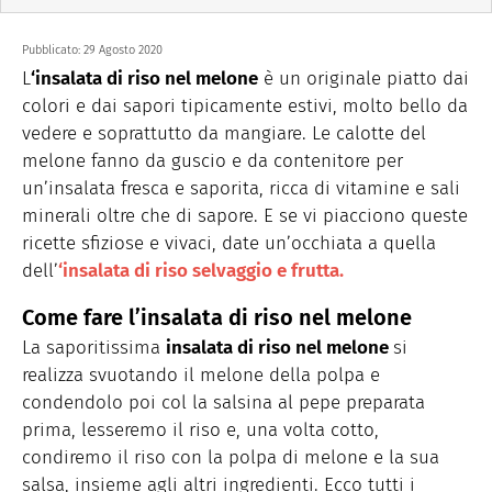
Pubblicato:
29 Agosto 2020
L
‘insalata di riso nel melone
è un originale piatto dai
colori e dai sapori tipicamente estivi, molto bello da
vedere e soprattutto da mangiare. Le calotte del
melone fanno da guscio e da contenitore per
un’insalata fresca e saporita, ricca di vitamine e sali
minerali oltre che di sapore. E se vi piacciono queste
ricette sfiziose e vivaci, date un’occhiata a quella
dell’
‘
insalata di riso selvaggio e frutta.
Come fare l’insalata di riso nel melone
La saporitissima
insalata di riso nel melone
si
realizza svuotando il melone della polpa e
condendolo poi col la salsina al pepe preparata
prima, lesseremo il riso e, una volta cotto,
condiremo il riso con la polpa di melone e la sua
salsa, insieme agli altri ingredienti. Ecco tutti i