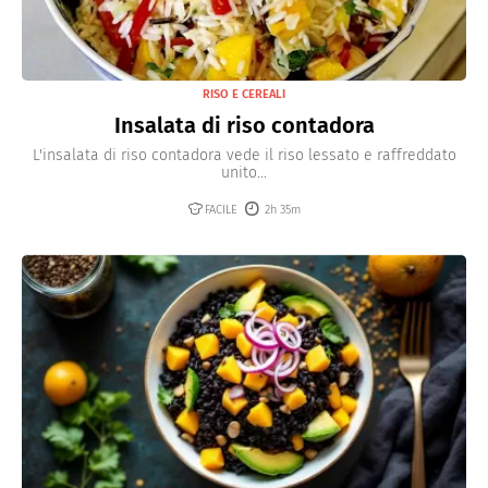
RISO E CEREALI
Insalata di riso contadora
L'insalata di riso contadora vede il riso lessato e raffreddato
unito...
FACILE
2h 35m