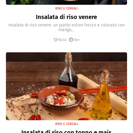
RISO E CEREALI
Insalata di riso venere
Insalata di riso venere: un piatto estivo fresco e colorato con
mango,...
FACILE
50m
RISO E CEREALI
Insalata di riso con tonno e mais