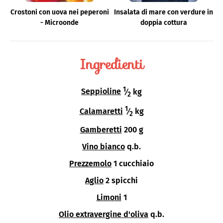
Crostoni con uova nei peperoni
Insalata di mare con verdure in
- Microonde
doppia cottura
Ingredienti
1
Seppioline
⁄
kg
2
1
Calamaretti
⁄
kg
2
Gamberetti
200 g
Vino bianco
q.b.
Prezzemolo
1 cucchiaio
Aglio
2 spicchi
Limoni
1
Olio extravergine d'oliva
q.b.