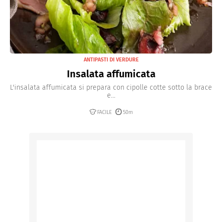
ANTIPASTI DI VERDURE
Insalata affumicata
L'insalata affumicata si prepara con cipolle cotte sotto la brace
e...
FACILE
50m