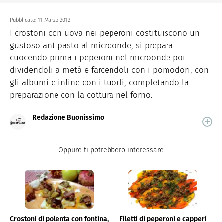
Pubblicato:
11 Marzo 2012
I crostoni con uova nei peperoni costituiscono un
gustoso antipasto al microonde, si prepara
cuocendo prima i peperoni nel microonde poi
dividendoli a metà e farcendoli con i pomodori, con
gli albumi e infine con i tuorli, completando la
preparazione con la cottura nel forno.
Redazione Buonissimo
Buonissimo è il magazine di cucina di Italiaonline nel
quale trovi idee veloci, facili e spiegate passo passo.
Oppure ti potrebbero interessare
Crostoni di polenta con fontina,
Filetti di peperoni e capperi