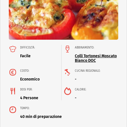
DIFFICOLTÀ:
ABBINAMENTO:
Facile
Colli Tortonesi Moscato
Bianco DOC
COSTO:
CUCINA REGIONALE:
Economico
-
DOSI PER:
CALORIE:
4 Persone
-
TEMPO:
40 min di preparazione