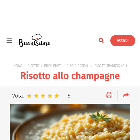
ACCEDI
Buonissimo
HOME
RICETTE
PRIMI PIATTI
RISO E CEREALI
RISOTTI TRADIZIONALI
Risotto allo champagne
Vota:
5