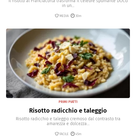
Il risotto al Franciacorta trasforma il celebre spumante DOCG
in un...
MEDIA
30m
PRIMI PIATTI
Risotto radicchio e taleggio
Risotto radicchio e taleggio cremoso dal contrasto tra
amarezza e dolcezza...
FACILE
45m