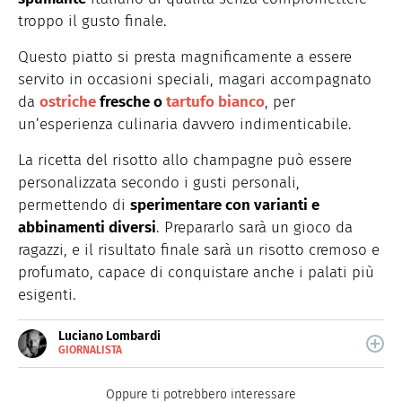
troppo il gusto finale.
Questo piatto si presta magnificamente
a
essere
servito in occasioni speciali, magari accompagnato
da
ostriche
fresche o
tartufo bianco
, per
un’esperienza culinaria davvero indimenticabile.
La ricetta del risotto allo champagne può essere
personalizzata secondo i gusti personali,
permettendo di
sperimentare con varianti e
abbinamenti diversi
. Prepararlo sarà un gioco da
ragazzi, e il risultato finale sarà un risotto cremoso e
profumato, capace di conquistare anche i palati più
esigenti.
Luciano Lombardi
GIORNALISTA
E-
Giornalista professionista, oggi si occupa
MAIL
principalmente di scrittura SEO.
Oppure ti potrebbero interessare