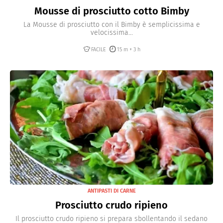
Mousse di prosciutto cotto Bimby
La Mousse di prosciutto con il Bimby è semplicissima e
velocissima...
FACILE
15 m + 3 h
ANTIPASTI DI CARNE
Prosciutto crudo ripieno
Il prosciutto crudo ripieno si prepara sbollentando il sedano