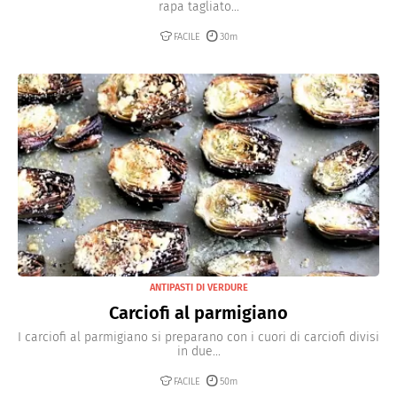
rapa tagliato...
FACILE
30m
ANTIPASTI DI VERDURE
Carciofi al parmigiano
I carciofi al parmigiano si preparano con i cuori di carciofi divisi
in due...
FACILE
50m