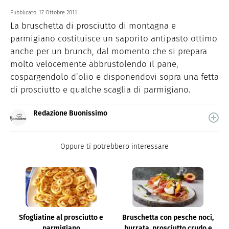
Pubblicato:
17 Ottobre 2011
La bruschetta di prosciutto di montagna e
parmigiano costituisce un saporito antipasto ottimo
anche per un brunch, dal momento che si prepara
molto velocemente abbrustolendo il pane,
cospargendolo d’olio e disponendovi sopra una fetta
di prosciutto e qualche scaglia di parmigiano.
Redazione Buonissimo
Buonissimo è il magazine di cucina di Italiaonline nel
quale trovi idee veloci, facili e spiegate passo passo.
Oppure ti potrebbero interessare
Sfogliatine al prosciutto e
Bruschetta con pesche noci,
parmigiano
burrata, prosciutto crudo e