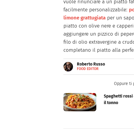
vuole rinunciare a un piatto fat
facilmente personalizzabile:
po
limone grattugiata
per un sapor
piatto con olive nere e capper
aggiungere un pizzico di peper
filo di olio extravergine a cr
completano il piatto alla perfe
Roberto Russo
FOOD EDITOR
E-
Roberto Russo unisce la passio
MAIL
cucina e collabora con foodbl
LINKEDIN
Oppure ti 
Spaghetti rossi
il tonno