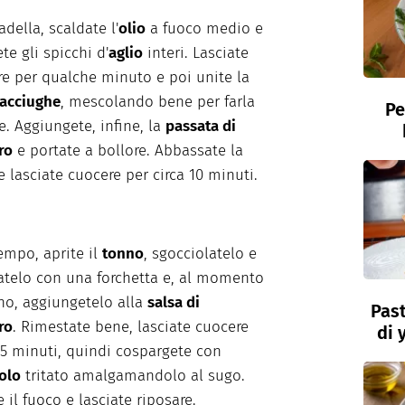
della, scaldate l'
olio
a fuoco medio e
te gli spicchi d'
aglio
interi. Lasciate
re per qualche minuto e poi unite la
 acciughe
, mescolando bene per farla
Pe
e. Aggiungete, infine, la
passata di
ro
e portate a bollore. Abbassate la
 lasciate cuocere per circa 10 minuti.
tempo, aprite il
tonno
, sgocciolatelo e
atelo con una forchetta e, al momento
o, aggiungetelo alla
salsa di
Past
ro
. Rimestate bene, lasciate cuocere
di 
i 5 minuti, quindi cospargete con
olo
tritato amalgamandolo al sugo.
 il fuoco e lasciate riposare.