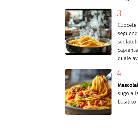
Cuocete 
seguendo
scolateli
capiente
quale av
Mescola
sugo all
basilico 