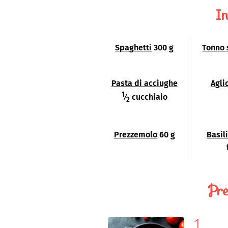
In
Spaghetti
300 g
Tonno 
Pasta di acciughe
Agli
1
⁄
cucchiaio
2
Prezzemolo
60 g
Basil
Pre