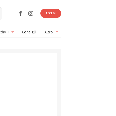
ACCEDI
lthy
Consigli
Altro
Ricette vegetariane
Ingredienti
Ricette vegane
Vini & Birre
Senza glutine
Cucina regionale
Senza lattosio
Cucina internazionale
Senza zucchero
Esperti
Senza burro
Contatti
Senza lievito