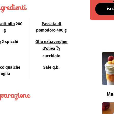
gredienti
ISC
sott'olio
200
Passata di
g
pomodoro
400 g
o
2 spicchi
Olio extravergine
1
d'oliva
⁄
2
cucchiaio
ico
qualche
Sale
q.b.
foglia
parazione
Ma