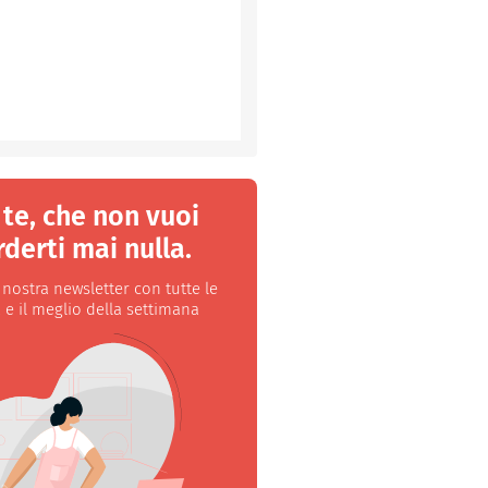
 te, che non vuoi
derti mai nulla.
a nostra newsletter con tutte le
 e il meglio della settimana