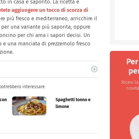
to in casa e saporito. La ricetta è
tete aggiungere un tocco di scorza di
e più fresco e mediterraneo, arricchire il
i per una variante più saporita, oppure
oncino per chi ama i sapori decisi. Un
udo e una manciata di prezzemolo fresco
zione.
Per
per
ne per libri e cucina. Ha pubblicato vari libri di
Ricevi l
og.
potrebbero interessare
novità
 con
Spaghetti tonno e
limone