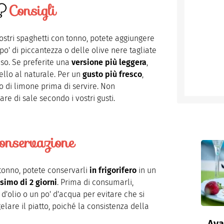
Consigli
ostri spaghetti con tonno, potete aggiungere
po' di piccantezza o delle olive nere tagliate
so. Se preferite una
versione più leggera
,
uello al naturale. Per un
gusto più fresco
,
o di limone prima di servire. Non
re di sale secondo i vostri gusti.
onservazione
tonno, potete conservarli
in frigorifero
in un
simo di 2 giorni
. Prima di consumarli,
 d'olio o un po' d'acqua per evitare che si
elare il piatto, poiché la consistenza della
Ava