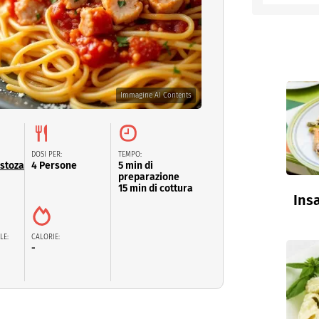
entino
Immagine AI Contents
DOSI PER:
TEMPO:
ustoza
4 Persone
5 min di
preparazione
15 min di cottura
Insa
LE:
CALORIE:
-