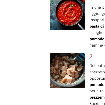
In una pa
aggiunge
insapori
pasta di
scioglier
pomodo
fiamma e
Nel frat
spezzett
opportun
pomodo
per altr
prezzem
Spegnete