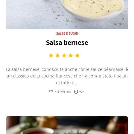
SALSE E SUGHI
Salsa bernese
La salsa bernese, conosciuta anche come sauce béarnaise, è
un classico della cucina francese che ha conquistato i palati
di tutto il ...
INTERMEDIA
35m