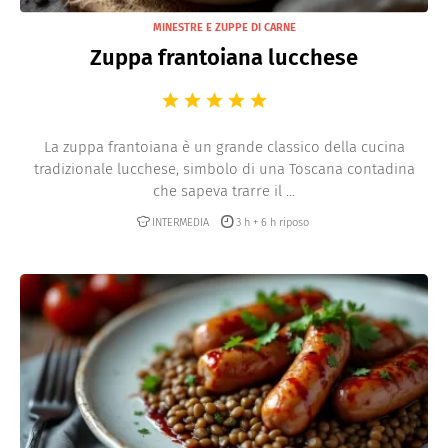
MINESTRE E ZUPPE DI CARNE
Zuppa frantoiana lucchese
La zuppa frantoiana è un grande classico della cucina
tradizionale lucchese, simbolo di una Toscana contadina
che sapeva trarre il ...
INTERMEDIA
3 h + 6 h riposo