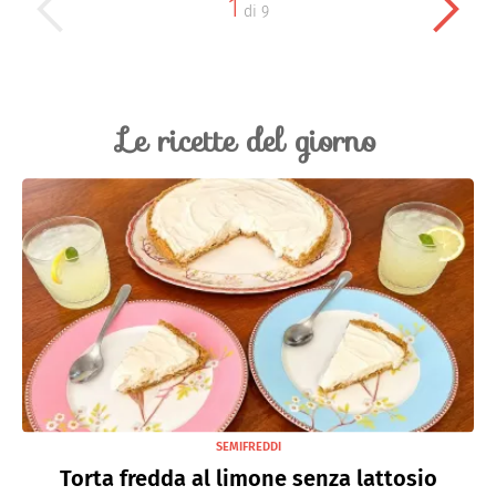
1
di
9
Le ricette del giorno
SEMIFREDDI
Torta fredda al limone senza lattosio