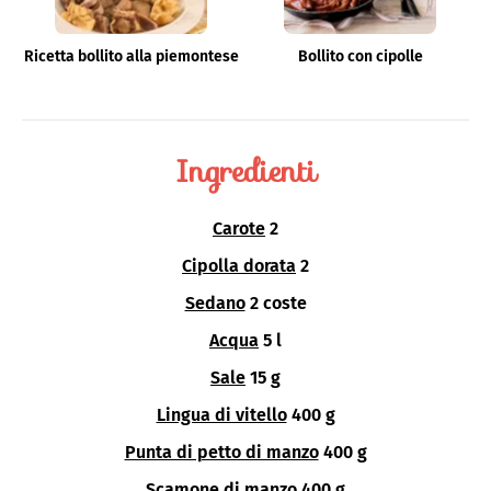
Ricetta bollito alla piemontese
Bollito con cipolle
Ingredienti
Carote
2
Cipolla dorata
2
Sedano
2 coste
Acqua
5 l
Sale
15 g
Lingua di vitello
400 g
Punta di petto di manzo
400 g
Scamone di manzo
400 g