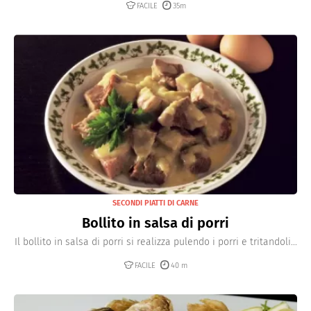
FACILE
35m
SECONDI PIATTI DI CARNE
Bollito in salsa di porri
Il bollito in salsa di porri si realizza pulendo i porri e tritandoli...
FACILE
40 m