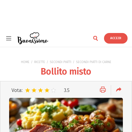
ACCEDI
Buonissimo
HOME
RICETTE
SECONDI PIATTI
SECONDI PIATTI DI CARNE
Bollito misto
Vota:
3.5