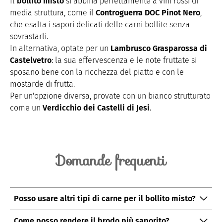
Il
bollito misto
si abbina perfettamente a vini rossi di
media struttura, come il
Controguerra DOC Pinot Nero
,
che esalta i sapori delicati delle carni bollite senza
sovrastarli.
In alternativa, optate per un
Lambrusco Grasparossa di
Castelvetro
: la sua effervescenza e le note fruttate si
sposano bene con la ricchezza del piatto e con le
mostarde di frutta.
Per un'opzione diversa, provate con un bianco strutturato
come un
Verdicchio dei Castelli di Jesi
.
Domande frequenti
Posso usare altri tipi di carne per il bollito misto?
Sì, il bollito misto è una ricetta versatile. Potete
Come posso rendere il brodo più saporito?