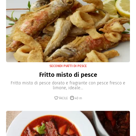
SECONDI PIATTI DI PESCE
Fritto misto di pesce
Fritto misto di pesce dorato e fragrante con pesce fresco e
limone, ideale...
FACILE
40 m