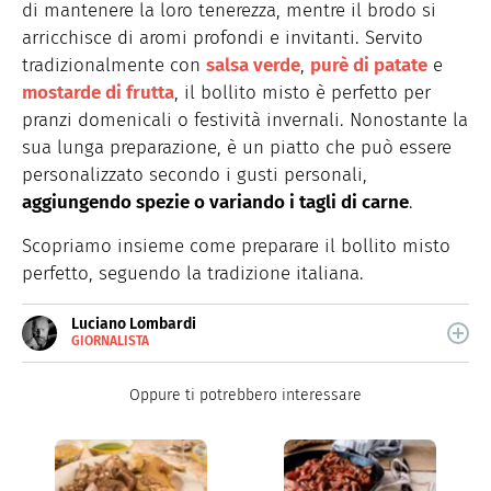
di mantenere la loro tenerezza, mentre il brodo si
arricchisce di aromi profondi e invitanti. Servito
tradizionalmente con
salsa verde
,
purè di patate
e
mostarde di frutta
, il bollito misto è perfetto per
pranzi domenicali o festività invernali. Nonostante la
sua lunga preparazione, è un piatto che può essere
personalizzato secondo i gusti personali,
aggiungendo spezie o variando i tagli di carne
.
Scopriamo insieme come preparare il bollito misto
perfetto, seguendo la tradizione italiana.
Luciano Lombardi
GIORNALISTA
E-
Giornalista professionista, oggi si occupa
MAIL
principalmente di scrittura SEO.
Oppure ti potrebbero interessare