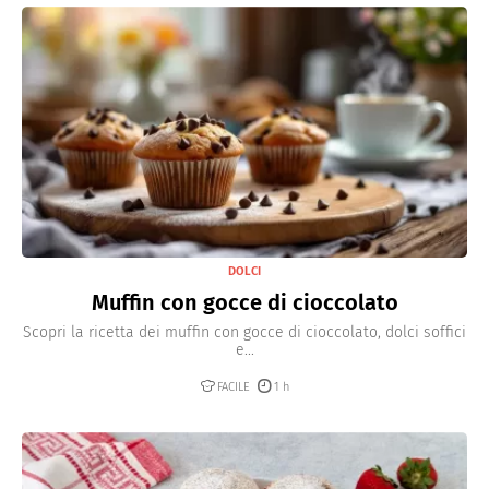
DOLCI
Muffin con gocce di cioccolato
Scopri la ricetta dei muffin con gocce di cioccolato, dolci soffici
e...
FACILE
1 h