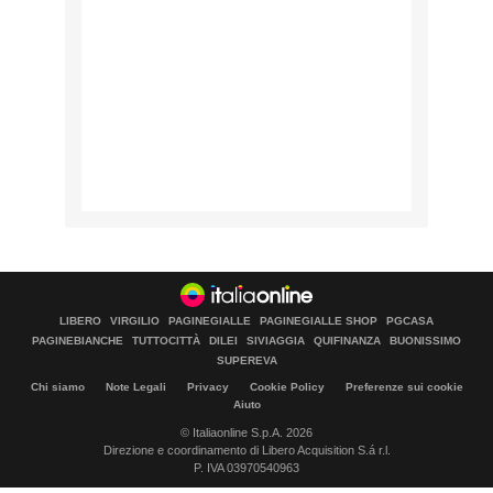
LIBERO
VIRGILIO
PAGINEGIALLE
PAGINEGIALLE SHOP
PGCASA
PAGINEBIANCHE
TUTTOCITTÀ
DILEI
SIVIAGGIA
QUIFINANZA
BUONISSIMO
SUPEREVA
Chi siamo
Note Legali
Privacy
Cookie Policy
Preferenze sui cookie
Aiuto
© Italiaonline S.p.A. 2026
Direzione e coordinamento di Libero Acquisition S.á r.l.
P. IVA 03970540963