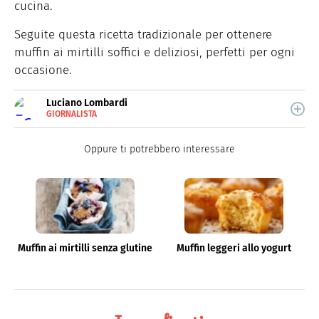
cucina.
Seguite questa ricetta tradizionale per ottenere
muffin ai mirtilli soffici e deliziosi, perfetti per ogni
occasione.
Luciano Lombardi
GIORNALISTA
E-
Giornalista professionista, oggi si occupa
MAIL
principalmente di scrittura SEO.
Oppure ti potrebbero interessare
Muffin ai mirtilli senza glutine
Muffin leggeri allo yogurt