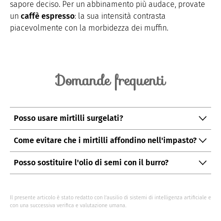
sapore deciso. Per un abbinamento più audace, provate
un
caffè espresso
: la sua intensità contrasta
piacevolmente con la morbidezza dei muffin.
Domande frequenti
Posso usare mirtilli surgelati?
Sì, i mirtilli surgelati sono un'ottima alternativa quando
Come evitare che i mirtilli affondino nell'impasto?
quelli freschi non sono disponibili. Assicuratevi di
Infarinate leggermente i mirtilli prima di incorporarli
scongelarli e asciugarli bene prima di aggiungerli
Posso sostituire l'olio di semi con il burro?
all'impasto. Questo aiuta a distribuirli uniformemente
all'impasto.
Certamente! Usate 100 g di burro fuso al posto dell'olio
senza farli affondare.
di semi per un sapore più ricco e una consistenza
Il presente articolo è stato redatto con l’ausilio di sistemi di intelligenza artificiale e
leggermente diversa.
con una successiva verifica e valutazione umana.