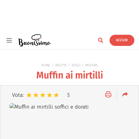
ACCEDI
Buonissimo
HOME
RICETTE
DOLCI
MUFFINS
Muffin ai mirtilli
Vota:
5