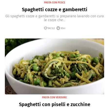
PASTA CON PESCE
Spaghetti cozze e gamberetti
Gli spaghetti cozze e gamberetti si preparano lavando con cura
le cozze che...
FACILE
30m
PASTA CON VERDURE
Spaghetti con piselli e zucchine