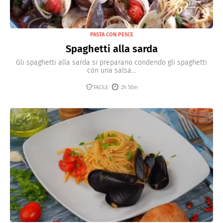
PASTA CON PESCE
Spaghetti alla sarda
Gli spaghetti alla sarda si preparano condendo gli spaghetti
con una salsa...
FACILE
2h 50m