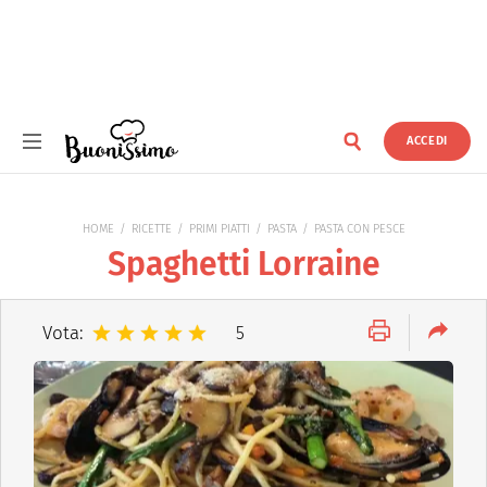
ACCEDI
Buonissimo
HOME
RICETTE
PRIMI PIATTI
PASTA
PASTA CON PESCE
Spaghetti Lorraine
Vota:
5