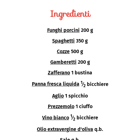
Ingredienti
Funghi porcini
200 g
Spaghetti
350 g
Cozze
500 g
Gamberetti
200 g
Zafferano
1 bustina
1
Panna fresca liquida
⁄
bicchiere
2
Aglio
1 spicchio
Prezzemolo
1 ciuffo
1
Vino bianco
⁄
bicchiere
2
Olio extravergine d'oliva
q.b.
Sale
q.b.