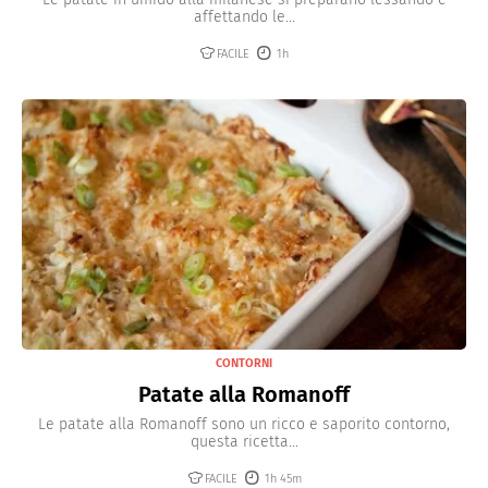
affettando le...
FACILE
1h
CONTORNI
Patate alla Romanoff
Le patate alla Romanoff sono un ricco e saporito contorno,
questa ricetta...
FACILE
1h 45m