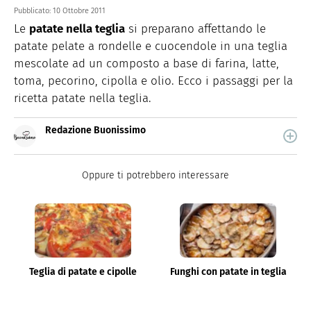
Pubblicato:
10 Ottobre 2011
Le
patate nella teglia
si preparano affettando le
patate pelate a rondelle e cuocendole in una teglia
mescolate ad un composto a base di farina, latte,
toma, pecorino, cipolla e olio. Ecco i passaggi per la
ricetta patate nella teglia.
Redazione Buonissimo
Buonissimo è il magazine di cucina di Italiaonline nel
quale trovi idee veloci, facili e spiegate passo passo.
Oppure ti potrebbero interessare
Teglia di patate e cipolle
Funghi con patate in teglia