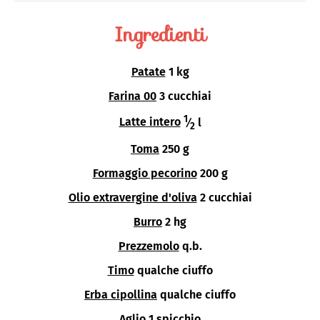
Ingredienti
Patate
1 kg
Farina 00
3 cucchiai
1
Latte intero
⁄
l
2
Toma
250 g
Formaggio pecorino
200 g
Olio extravergine d'oliva
2 cucchiai
Burro
2 hg
Prezzemolo
q.b.
Timo
qualche ciuffo
Erba cipollina
qualche ciuffo
Aglio
1 spicchio