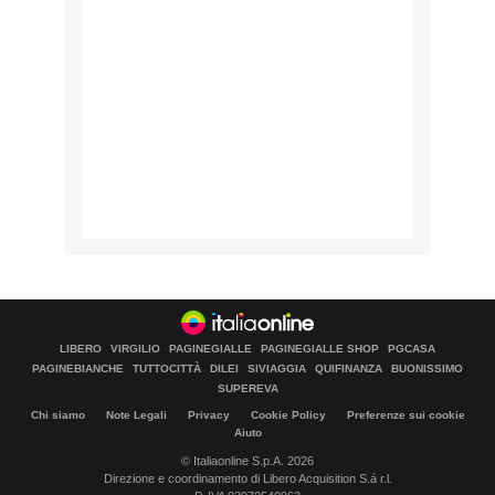
LIBERO
VIRGILIO
PAGINEGIALLE
PAGINEGIALLE SHOP
PGCASA
PAGINEBIANCHE
TUTTOCITTÀ
DILEI
SIVIAGGIA
QUIFINANZA
BUONISSIMO
SUPEREVA
Chi siamo
Note Legali
Privacy
Cookie Policy
Preferenze sui cookie
Aiuto
© Italiaonline S.p.A. 2026
Direzione e coordinamento di Libero Acquisition S.á r.l.