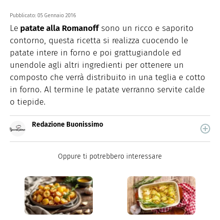
Pubblicato:
05 Gennaio 2016
Le
patate alla Romanoff
sono un ricco e saporito
contorno, questa ricetta si realizza cuocendo le
patate intere in forno e poi grattugiandole ed
unendole agli altri ingredienti per ottenere un
composto che verrà distribuito in una teglia e cotto
in forno. Al termine le patate verranno servite calde
o tiepide.
Redazione Buonissimo
Buonissimo è il magazine di cucina di Italiaonline nel
quale trovi idee veloci, facili e spiegate passo passo.
Oppure ti potrebbero interessare