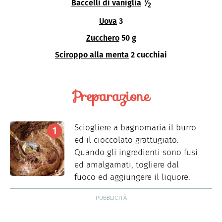
1
Baccelli di vaniglia
⁄
2
Uova
3
Zucchero
50 g
Sciroppo alla menta
2 cucchiai
Preparazione
Sciogliere a bagnomaria il burro
ed il cioccolato grattugiato.
Quando gli ingredienti sono fusi
ed amalgamati, togliere dal
fuoco ed aggiungere il liquore.