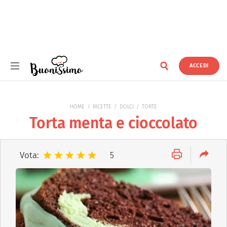
ACCEDI
Buonissimo
HOME
RICETTE
DOLCI
TORTE
Torta menta e cioccolato
Vota:
5