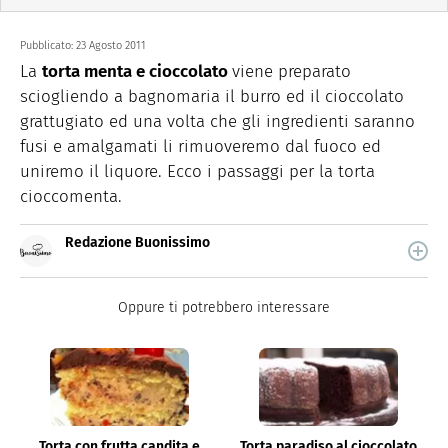
Pubblicato:
23 Agosto 2011
La
torta menta e cioccolato
viene preparato
sciogliendo a bagnomaria il burro ed il cioccolato
grattugiato ed una volta che gli ingredienti saranno
fusi e amalgamati li rimuoveremo dal fuoco ed
uniremo il liquore. Ecco i passaggi per la torta
cioccomenta.
Redazione Buonissimo
Buonissimo è il magazine di cucina di Italiaonline nel
quale trovi idee veloci, facili e spiegate passo passo.
Oppure ti potrebbero interessare
Torta con frutta candita e
Torta paradiso al cioccolato