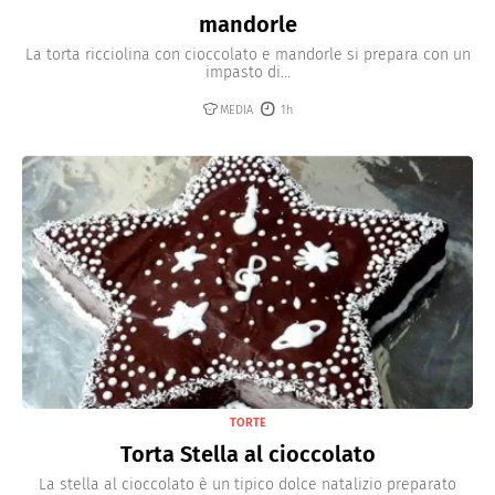
mandorle
La torta ricciolina con cioccolato e mandorle si prepara con un
impasto di...
MEDIA
1h
TORTE
Torta Stella al cioccolato
La stella al cioccolato è un tipico dolce natalizio preparato