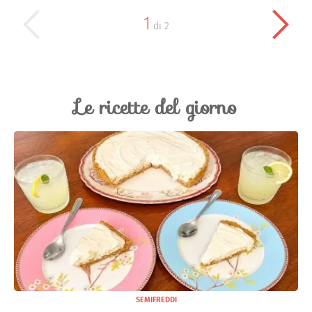
1
di
2
Le ricette del giorno
SEMIFREDDI