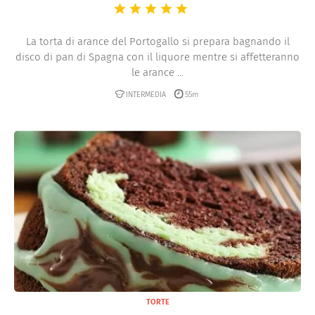
La torta di arance del Portogallo si prepara bagnando il
disco di pan di Spagna con il liquore mentre si affetteranno
le arance ...
INTERMEDIA
55m
TORTE