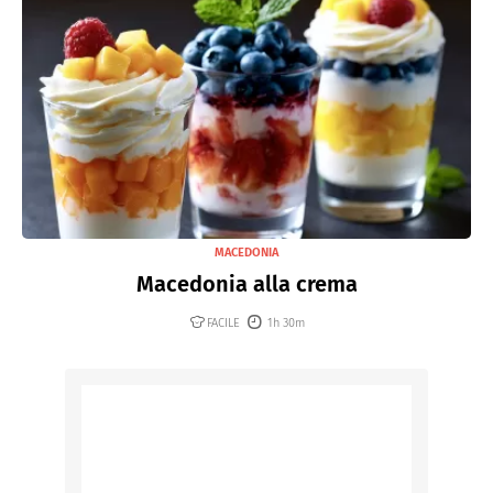
MACEDONIA
Macedonia alla crema
FACILE
1h 30m