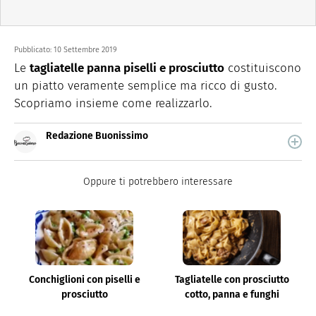
Pubblicato:
10 Settembre 2019
Le
tagliatelle panna piselli e prosciutto
costituiscono
un piatto veramente semplice ma ricco di gusto.
Scopriamo insieme come realizzarlo.
Redazione Buonissimo
Buonissimo è il magazine di cucina di Italiaonline nel
quale trovi idee veloci, facili e spiegate passo passo.
Oppure ti potrebbero interessare
Conchiglioni con piselli e
Tagliatelle con prosciutto
prosciutto
cotto, panna e funghi