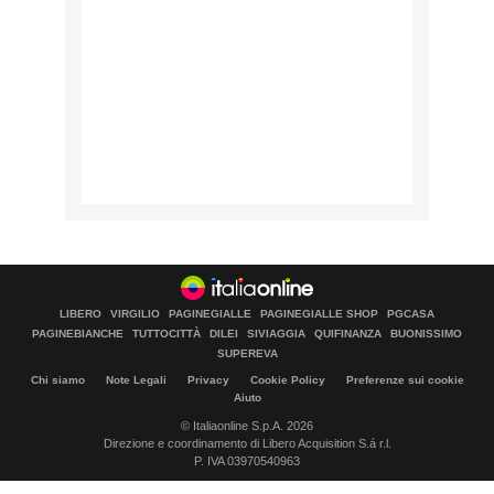
LIBERO
VIRGILIO
PAGINEGIALLE
PAGINEGIALLE SHOP
PGCASA
PAGINEBIANCHE
TUTTOCITTÀ
DILEI
SIVIAGGIA
QUIFINANZA
BUONISSIMO
SUPEREVA
Chi siamo
Note Legali
Privacy
Cookie Policy
Preferenze sui cookie
Aiuto
© Italiaonline S.p.A. 2026
Direzione e coordinamento di Libero Acquisition S.á r.l.
P. IVA 03970540963