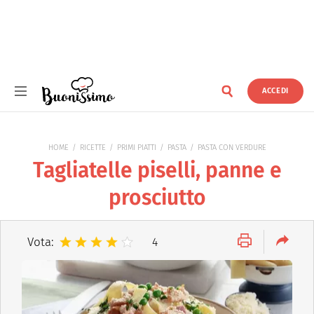
ACCEDI
Buonissimo
HOME
RICETTE
PRIMI PIATTI
PASTA
PASTA CON VERDURE
Tagliatelle piselli, panne e
prosciutto
Vota:
4