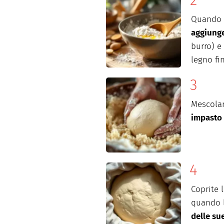
Quando 
aggiung
burro) e
legno
fi
Mescolan
impasto
Coprite
quando 
delle su