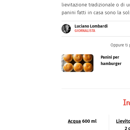
lievitazione
tradizionale
o di
u
panini
fatti
in casa
sono
la
sol
Luciano Lombardi
GIORNALISTA
E-
Giornalista professionista, og
MAIL
Oppure ti 
Panini per
hamburger
In
Acqua
600 ml
Lievit
2 