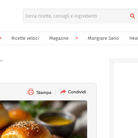
Ricette veloci
Magazine
Mangiare Sano
Hea
nno
Gelati
News
NI
le
Pane pizza focacce
ella Donna
Salse e sughi
ella Mamma
Marmellate e confetture
Condividi
Stampa
el Papà
Conserve
een
Ricette di base
Bevande