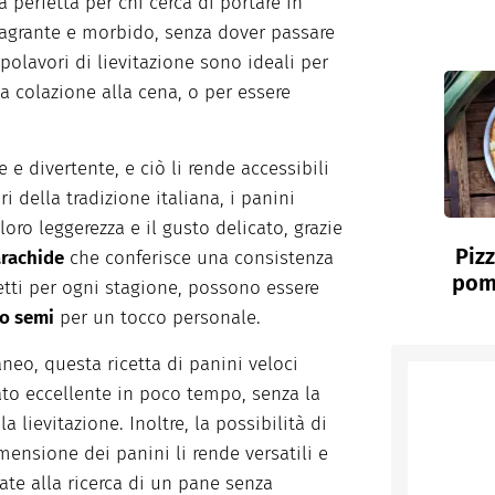
a
perfetta
per chi
cerca
di
portare
in
ragrante
e
morbido
, senza dover
passare
polavori
di
lievitazione
sono
ideali
per
la
colazione
alla
cena
, o per
essere
e e
divertente
, e ciò li
rende
accessibili
ri
della
tradizione
italiana
,
i
panini
 loro
leggerezza
e il gusto
de
licato
,
grazie
Piz
arachide
che
conferisce
una
consistenza
pom
fetti per ogni
stagione
,
possono
essere
o semi
per un
tocco
personale
.
aneo
,
questa
ricetta
di panini
veloci
ato
eccellente
in poco tempo, senza la
 la
lievitazione
.
Inoltre
, la
possibilità
di
mensione
dei
panini li
rende
versatili
e
iate
alla
ricerca
di un pane senza