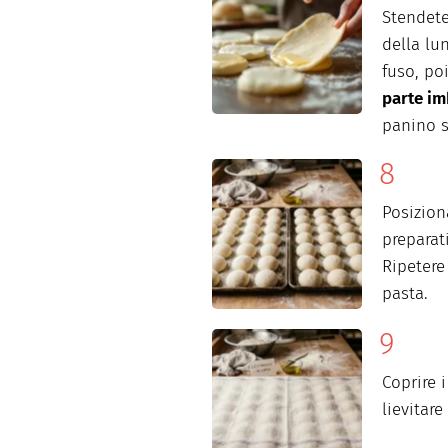
Stendete
della lu
fuso, po
parte im
panino s
Posizio
preparat
Ripetere
pasta.
Coprire 
lievitar