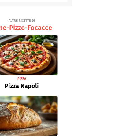
Senza uova
Ricette light
ALTRE RICETTE DI
ne-Pizze-Focacce
PIZZA
Pizza Napoli