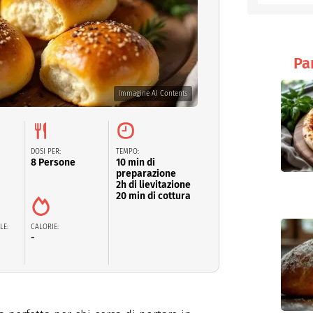
entino
Pa
Immagine AI Contents
DOSI PER:
TEMPO:
8 Persone
10 min di
preparazione
2h di lievitazione
20 min di cottura
LE:
CALORIE:
-