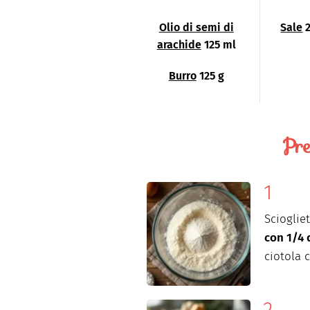
Olio di semi di
Sale
arachide
125 ml
Burro
125 g
Pre
Scioglie
con 1/4 
ciotola