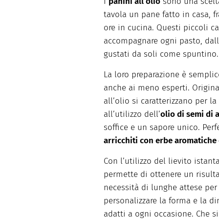
I
panini
all’olio
sono
una
scelt
tavola un pane
fatto
in casa,
f
ore in cucina.
Questi
piccoli
ca
accompagnare
ogni
pasto
,
dal
gustati
da soli come
spuntino
.
La loro
preparazione
è semplic
anche
ai
meno
esperti
.
Origina
all’olio
si
caratterizzano
per la
all’utilizzo
dell’
olio
di semi di
soffice
e un
sapore
unico
. Per
arricchiti
con
erbe
aromatiche
Con
l’utilizzo
del
lievito
istant
permette
di
ottenere
un
risult
necessità
di
lunghe
attese
per
personalizzare
la forma e la
di
adat
ti
a
ogni
occasione
. Che
s