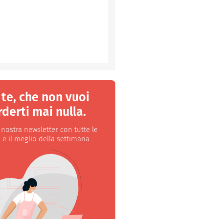
 te, che non vuoi
derti mai nulla.
a nostra newsletter con tutte le
 e il meglio della settimana