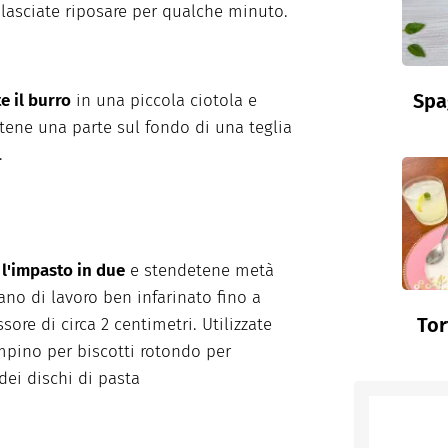
e
lasciate
riposar
e
per
qualche
minuto
.
Spa
te
il burro
in
una
piccola
ciotola
e
itene
una
parte
sul
fondo
di
una
teglia
.
l'impasto
in due
e
stendetene
metà
ano di
lavoro
ben
infarinato
fino
a
Tor
ssore
di circa 2
centimetri
.
Utilizzate
mpino
per biscotti
rotondo
per
dei
dischi
di pasta