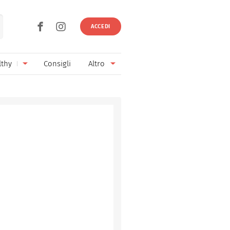
ACCEDI
lthy
Consigli
Altro
Ricette vegetariane
Ingredienti
Ricette vegane
Vini & Birre
Senza glutine
Cucina regionale
Senza lattosio
Cucina internazionale
Senza zucchero
Esperti
Senza burro
Contatti
Senza lievito