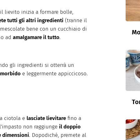
il
lievito
inizia
a
formare
bolle
,
ete
tutti
gli
altri
ingredienti
(
tranne
il
mescolate
bene con un
cucchiaio
di
Mo
no
ad
amalgamare
il
tutto
.
do gli ingredienti si otterrà un
morbido
e
leggermente
appiccicoso
.
To
la
ciotola
e
lasciate
lievitare
fino
a
l'impasto non raggiunge
il doppio
e dimensioni
. Dopodiché
,
premete
al