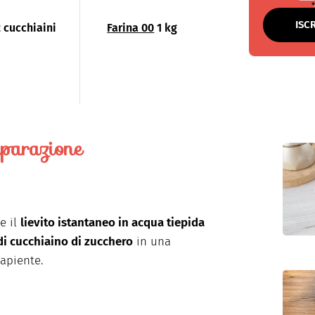
ISC
2 cucchiaini
Farina 00
1 kg
parazione
te
il
lievito
istantaneo
in
acqua
tiepida
di
cucchiaino
di
zucchero
in
una
capiente
.