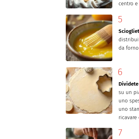
centro
Scioglie
distribu
da
forno
Dividete
su
un pi
uno
spe
uno
sta
ricavare