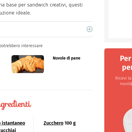
na
base per sandwich
creativi
,
questi
uzione
ideale
.
gi si occupa principalmente di scrittura SEO.
potrebbero interessare
Per
Nuvole di pane
per
Ricevi l
novità
gredienti
o istantaneo
Zucchero
100 g
cucchiai