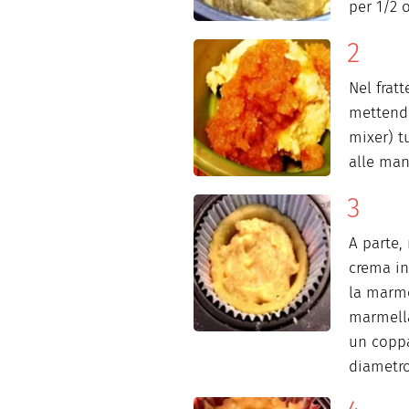
per 1/2 o
Nel frat
mettendo
mixer) t
alle man
A parte,
crema in
la marme
marmella
un coppa
diametro