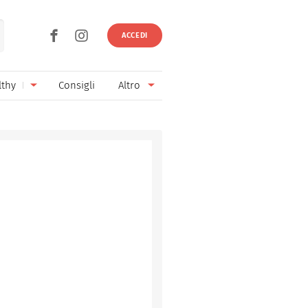
ACCEDI
lthy
Consigli
Altro
Ricette vegetariane
Ingredienti
Ricette vegane
Vini & Birre
Senza glutine
Cucina regionale
Senza lattosio
Cucina internazionale
Senza zucchero
Esperti
Senza burro
Contatti
Senza lievito