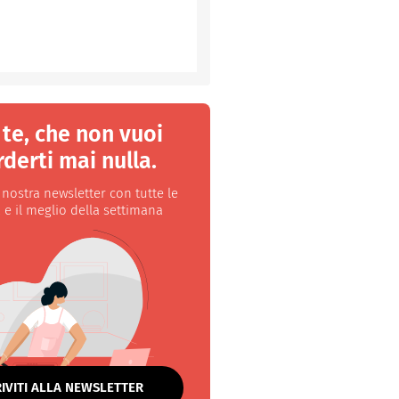
 te, che non vuoi
derti mai nulla.
a nostra newsletter con tutte le
 e il meglio della settimana
RIVITI ALLA NEWSLETTER