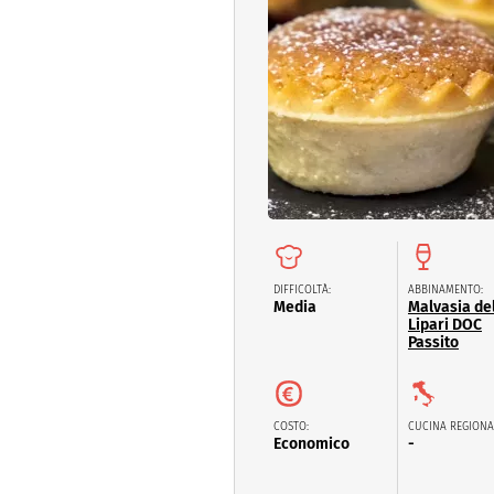
Dolci
Pasqua
San Val
DIFFICOLTÀ:
ABBINAMENTO:
Media
Malvasia de
Lipari DOC
Passito
COSTO:
CUCINA REGIONA
Economico
-