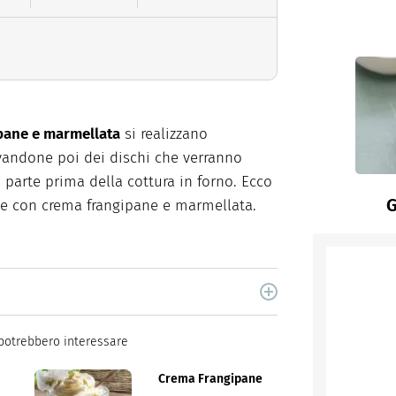
ipane e marmellata
si realizzano
avandone poi dei dischi che verranno
a parte prima della cottura in forno. Ecco
G
tine con crema frangipane e marmellata.
cina di Italiaonline nel quale trovi idee veloci,
potrebbero interessare
Crema Frangipane