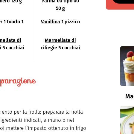
hero
120 g
Farina 00
tipo 00
50 g
+ 1 tuorlo 1
Vanillina
1 pizzico
ellata di
Marmellata di
i
5 cucchiai
ciliegie
5 cucchiai
parazione
Ma
nto per la frolla: preparare la frolla
ingredienti indicati, a mano o nel
oi mettere l’impasto ottenuto in frigo