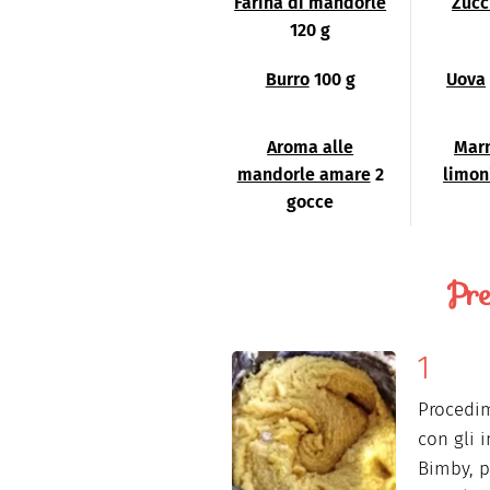
Farina di mandorle
Zucc
120 g
Burro
100 g
Uova
Aroma alle
Marm
mandorle amare
2
limon
gocce
Pre
Procedime
con gli 
Bimby, p