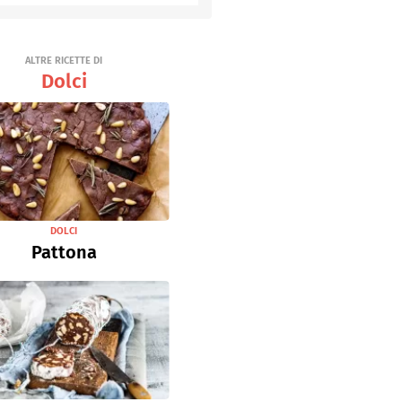
Senza uova
Ricette light
ALTRE RICETTE DI
Dolci
DOLCI
Pattona