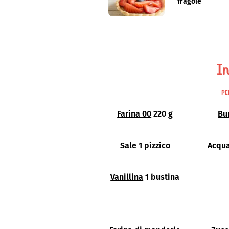
fragole
In
PE
Farina 00
220 g
Bu
Sale
1 pizzico
Acqu
Vanillina
1 bustina