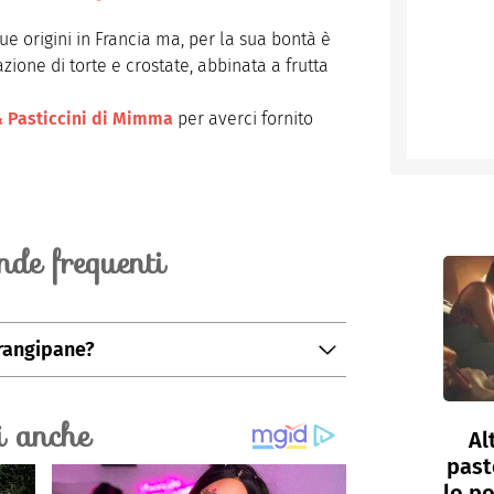
e origini in Francia ma, per la sua bontà è
ione di torte e crostate, abbinata a frutta
& Pasticcini di Mimma
per averci fornito
de frequenti
rangipane?
onservata in frigo per 3 giorni, chiusa con
ntenitore ermetico.
Al
past
lo po