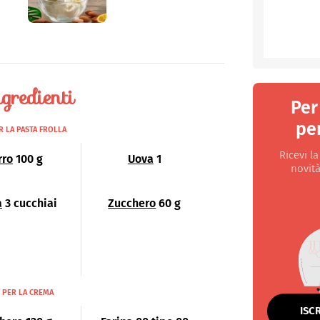
gredienti
Per
per
R LA PASTA FROLLA
Ricevi l
rro
100 g
Uova
1
novità
a
3 cucchiai
Zucchero
60 g
PER LA CREMA
ISC