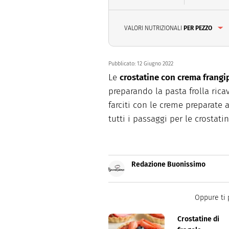
VALORI NUTRIZIONALI
PER PEZZO
Pubblicato:
12 Giugno 2022
Le
crostatine con crema frang
preparando la pasta frolla ric
farciti con le creme preparate 
tutti i passaggi per le crosta
Redazione Buonissimo
Buonissimo è il magazine di cu
facili e spiegate passo passo.
Oppure ti 
Crostatine di