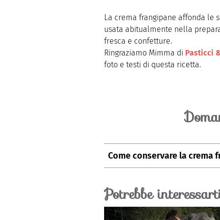
La crema frangipane affonda le su
usata abitualmente nella preparaz
fresca e confetture.
Ringraziamo Mimma di
Pasticci 
foto e testi di questa ricetta.
Doman
Come conservare la crema f
La crema frangipane può essere c
pellicola trasparente o in un co