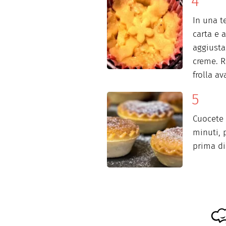
In una te
carta e a
aggiustan
creme. R
frolla a
Cuocete 
minuti, 
prima di