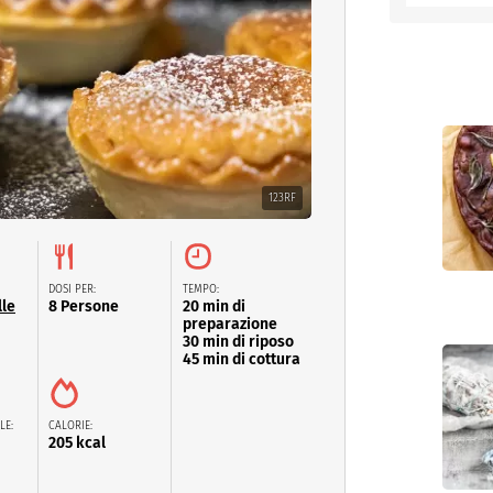
entino
123RF
DOSI PER:
TEMPO:
lle
8 Persone
20 min di
preparazione
30 min di riposo
45 min di cottura
LE:
CALORIE:
205 kcal