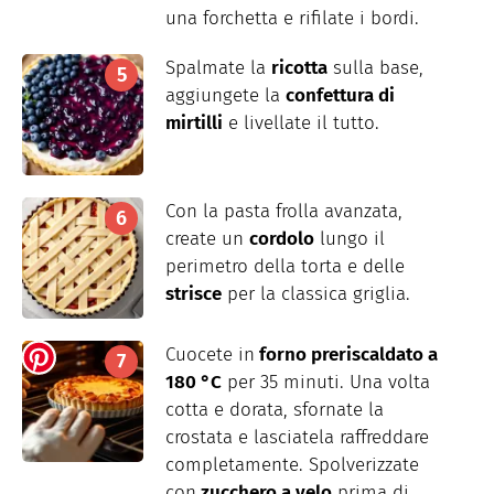
una forchetta e rifilate i bordi.
Spalmate la
ricotta
sulla base,
aggiungete la
confettura di
mirtilli
e livellate il tutto.
Con la pasta frolla avanzata,
create un
cordolo
lungo il
perimetro della torta e delle
strisce
per la classica griglia.
Cuocete in
forno preriscaldato a
180 °C
per 35 minuti. Una volta
cotta e dorata, sfornate la
crostata e lasciatela raffreddare
completamente. Spolverizzate
con
zucchero a velo
prima di