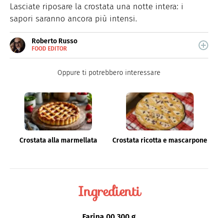
Lasciate riposare la crostata una notte intera: i
sapori saranno ancora più intensi.
Roberto Russo
FOOD EDITOR
E-
Roberto Russo unisce la passione per libri e cucina. Ha
MAIL
pubblicato vari libri di cucina e collabora con foodblog.
LINKEDIN
Oppure ti potrebbero interessare
Crostata alla marmellata
Crostata ricotta e mascarpone
Ingredienti
Farina 00
300 g