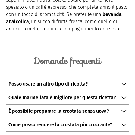
speziato o un caffè espresso, che completeranno il pasto
con un tocco di aromaticità. Se preferite una
bevanda
analcolica
, un succo di frutta fresca, come quello di
arancia o mela, sarà un accompagnamento delizioso.
Domande frequenti
Posso usare un altro tipo di ricotta?
Sì, potete utilizzare ricotta vaccina se preferite un
Quale marmellata è migliore per questa ricetta?
sapore più delicato.
La confettura di mirtilli è ottima, ma potete scegliere
È possibile preparare la crostata senza uova?
quella che più vi piace, come albicocche o fragole.
Sì, potete sostituire l'uovo con un cucchiaio di yogurt o
Come posso rendere la crostata più croccante?
una banana schiacciata per legare gli ingredienti.
Aumentate di 10-20 g la quantità di zucchero nella