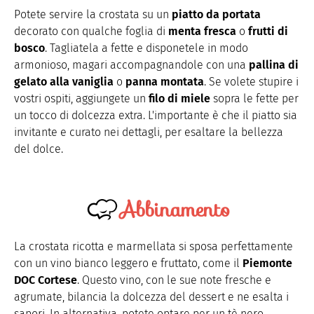
Potete servire la crostata su un
piatto da portata
decorato con qualche foglia di
menta fresca
o
frutti di
bosco
. Tagliatela a fette e disponetele in modo
armonioso, magari accompagnandole con una
pallina di
gelato alla vaniglia
o
panna montata
. Se volete stupire i
vostri ospiti, aggiungete un
filo di miele
sopra le fette per
un tocco di dolcezza extra. L'importante è che il piatto sia
invitante e curato nei dettagli, per esaltare la bellezza
del dolce.
Abbinamento
La crostata ricotta e marmellata si sposa perfettamente
con un vino bianco leggero e fruttato, come il
Piemonte
DOC Cortese
. Questo vino, con le sue note fresche e
agrumate, bilancia la dolcezza del dessert e ne esalta i
sapori. In alternativa, potete optare per un tè nero