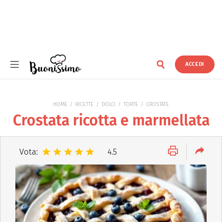
ACCEDI
Buonissimo
HOME
RICETTE
DOLCI
TORTE
CROSTATE
Crostata ricotta e marmellata
Vota:
4.5