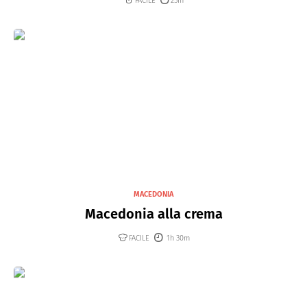
FACILE
25m
MACEDONIA
Macedonia alla crema
FACILE
1h 30m