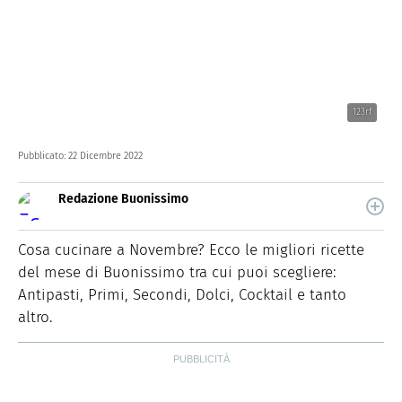
123rf
Pubblicato:
22 Dicembre 2022
Redazione Buonissimo
Buonissimo è il magazine di cucina di Italiaonline nel
quale trovi idee veloci, facili e spiegate passo passo.
Cosa cucinare a Novembre? Ecco le migliori ricette
del mese di Buonissimo tra cui puoi scegliere:
Antipasti, Primi, Secondi, Dolci, Cocktail e tanto
altro.