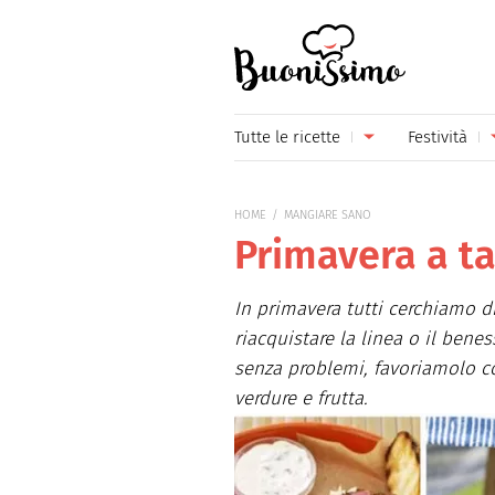
Buonissimo
Tutte le ricette
Festività
Antipasti
Capoda
HOME
MANGIARE SANO
Primi piatti
Carneva
Primavera a t
Secondi piatti
Festa d
In primavera tutti cerchiamo d
Piatti unici
Festa d
riacquistare la linea o il bene
senza problemi, favoriamolo co
Contorni
Festa d
verdure e frutta.
Formaggi
Hallow
Frutta
Natale