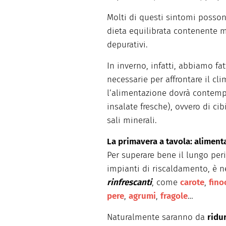
Molti di questi sintomi posso
dieta equilibrata contenente m
depurativi.
In inverno, infatti, abbiamo fat
necessarie per affrontare il cl
l’alimentazione dovrà contempl
insalate fresche), ovvero di ci
sali minerali.
La primavera a tavola: aliment
Per superare bene il lungo per
impianti di riscaldamento, è ne
rinfrescanti
, come
carote
,
fino
pere
,
agrumi
,
fragole
…
Naturalmente saranno da
ridu