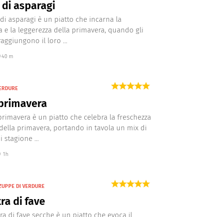
di asparagi
di asparagi è un piatto che incarna la
a e la leggerezza della primavera, quando gli
aggiungono il loro ...
40 m
VERDURE
 primavera
primavera è un piatto che celebra la freschezza
i della primavera, portando in tavola un mix di
 stagione ...
1h
ZUPPE DI VERDURE
ra di fave
ra di fave secche è un piatto che evoca il