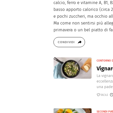
calcio, ferro e vitamine A, B1, 
basso apporto calorico (circa 
e pochi zuccheri, ma occhio all
Ma come non sentirsi più allegr
primavera o un bel piatto di fa
CONDIVIDI
CONTORNO D
Vigna
La vignar
eccellenz
una padell
FACILE
SECONDI PIAT