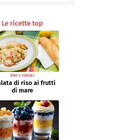
Senza uova
Ricette light
Le ricette top
RISO E CEREALI
lata di riso ai frutti
di mare