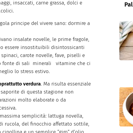
maggi, insaccati, carne grassa, dolci e
Pal
colici.
ola principe del vivere sano: dormire a
ivano insalate novelle, le prime fragole,
 essere insostituibili disintossicanti
pinaci, carote novelle, fave, piselli e
no fonte di sali minerali vitamine che ci
eglio lo stress estivo.
oprattutto verdura
. Ma risulta essenziale
e saporite di questa stagione non
razioni molto elaborate o da
cessiva.
a massima semplicità: lattuga novella,
i rucola, del finocchio affettato sottile,
a cipollina e un semplice “giro” d’olio