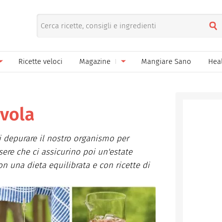
Ricette veloci
Magazine
Mangiare Sano
Hea
nno
Gelati
News
le
Pane pizza focacce
avola
ella Donna
Salse e sughi
i depurare il nostro organismo per
ella Mamma
Marmellate e confetture
ssere che ci assicurino poi un'estate
n una dieta equilibrata e con ricette di
el Papà
Conserve
een
Ricette di base
Bevande