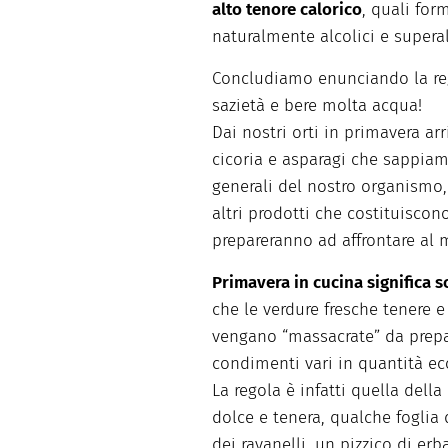
alto tenore calorico
, quali for
naturalmente alcolici e superal
Concludiamo enunciando la reg
sazietà e bere molta acqua!
Dai nostri orti in primavera arr
cicoria e asparagi che sappiamo
generali del nostro organismo, s
altri prodotti che costituisco
prepareranno ad affrontare al m
Primavera in cucina significa s
che le verdure fresche tenere 
vengano “massacrate” da prepa
condimenti vari in quantità ec
La regola è infatti quella dell
dolce e tenera, qualche foglia d
dei ravanelli, un pizzico di erb