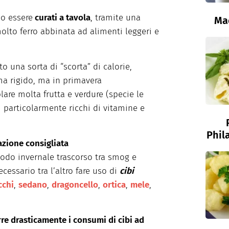
no essere
curati a tavola
, tramite una
Ma
olto ferro abbinata ad alimenti leggeri e
to una sorta di “scorta” di calorie,
ima rigido, ma in primavera
are molta frutta e verdure (specie le
bi particolarmente ricchi di vitamine e
Phil
azione consigliata
iodo invernale trascorso tra smog e
cessario tra l’altro fare uso di
cibi
cchi
,
sedano
,
dragoncello
,
ortica
,
mele
,
rre drasticamente i consumi di cibi ad