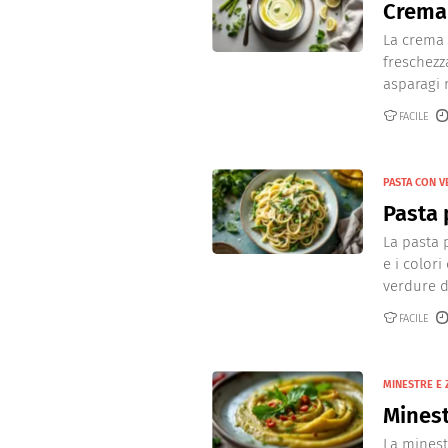
Crema 
La crema 
freschezz
asparagi r
FACILE
PASTA CON 
Pasta
La pasta 
e i color
verdure di
FACILE
MINESTRE E 
Minest
La minest