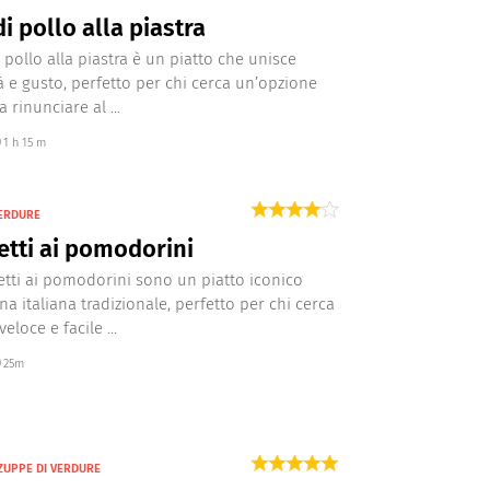
di pollo alla piastra
i pollo alla piastra è un piatto che unisce
à e gusto, perfetto per chi cerca un’opzione
a rinunciare al ...
1 h 15 m
VERDURE
tti ai pomodorini
etti ai pomodorini sono un piatto iconico
na italiana tradizionale, perfetto per chi cerca
eloce e facile ...
25m
ZUPPE DI VERDURE