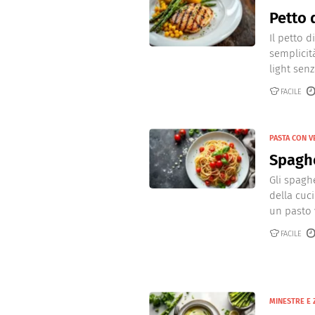
Petto 
Il petto d
semplicit
light senz
FACILE
PASTA CON 
Spaghe
Gli spagh
della cuci
un pasto v
FACILE
MINESTRE E 