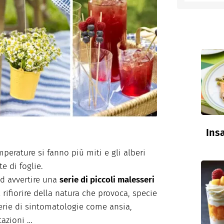
entino
Insa
mperature si fanno più miti e gli alberi
e di foglie.
ad avvertire una
serie di piccoli malesseri
l rifiorire della natura che provoca, specie
serie di sintomatologie come ansia,
tazioni …