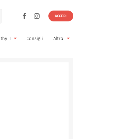
ACCEDI
lthy
Consigli
Altro
Ricette vegetariane
Ingredienti
Ricette vegane
Vini & Birre
Senza glutine
Cucina regionale
Senza lattosio
Cucina internazionale
Senza zucchero
Esperti
Senza burro
Contatti
Senza lievito