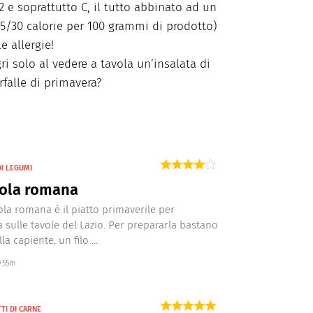
B2 e soprattutto C, il tutto abbinato ad un
25/30 calorie per 100 grammi di prodotto)
e allergie!
i solo al vedere a tavola un’insalata di
rfalle di primavera?
I LEGUMI
rola romana
ola romana è il piatto primaverile per
a sulle tavole del Lazio. Per prepararla bastano
a capiente, un filo ...
55m
TI DI CARNE