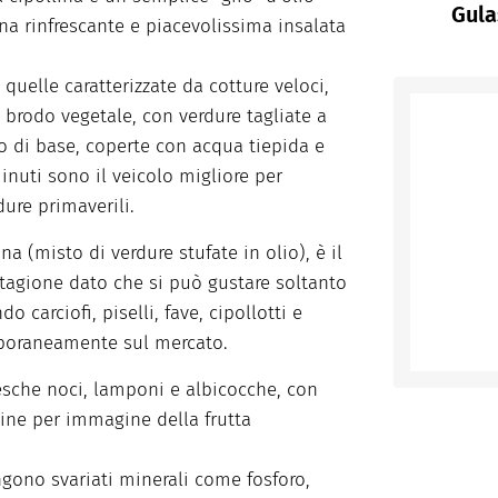
Gula
na rinfrescante e piacevolissima insalata
quelle caratterizzate da cotture veloci,
 brodo vegetale, con verdure tagliate a
to di base, coperte con acqua tiepida e
minuti sono il veicolo migliore per
dure primaverili.
a (misto di verdure stufate in olio), è il
tagione dato che si può gustare soltanto
 carciofi, piselli, fave, cipollotti e
mporaneamente sul mercato.
 pesche noci, lamponi e albicocche, con
ine per immagine della frutta
ngono svariati minerali come fosforo,