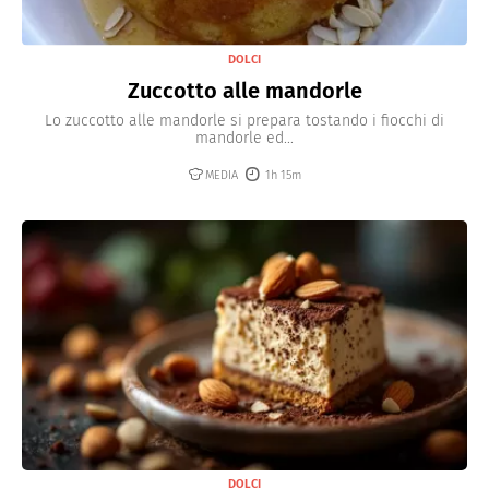
DOLCI
Zuccotto alle mandorle
Lo zuccotto alle mandorle si prepara tostando i fiocchi di
mandorle ed...
MEDIA
1h 15m
DOLCI