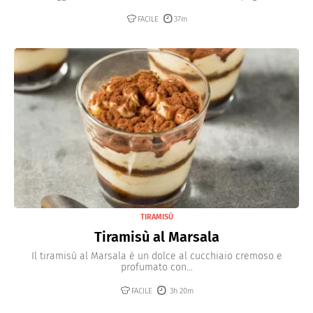
FACILE
37m
TIRAMISÙ
Tiramisù al Marsala
Il tiramisù al Marsala è un dolce al cucchiaio cremoso e
profumato con...
FACILE
3h 20m