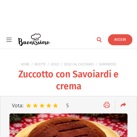
ACCEDI
Buonissimo
HOME
RICETTE
DOLCI
DOLCI AL CUCCHIAIO
SEMIFREDDI
Zuccotto con Savoiardi e
crema
Vota:
5