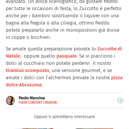
avanzato. Un dolce scenografico, da gustare freddo
per tutte le occasioni di festa, lo Zuccotto è perfetto
anche per i bambini sostituendo il liquore con una
bagna alla fragola o alla ciliegia, ottimo freddo
potete prepararlo anche in monoporzioni già divise
in coppe o bicchieri.
Se amate questa preparazione provate lo
Zuccotto di
Natale
, oppure quello
pasquale
. Se vi piacciono i
dolci al cucchiaio non potete perdervi il nostro
tiramisù scomposto
, una versione gourmet, e se
amate i dolci con l’alchermes provate la nostra
pizza
dolce Abruzzese
.
Paolo Messina
FOOD CONTENT CREATOR
E-
Cuoco amatoriale e food content creator su tutte le
MAIL
piattaforme social.
Oppure ti potrebbero interessare