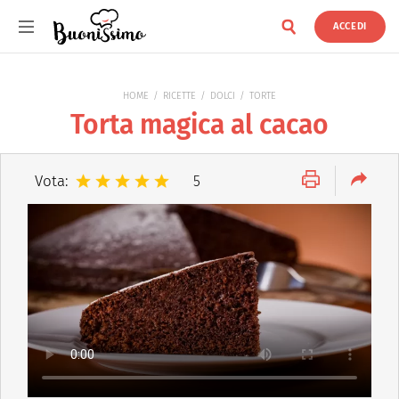
ACCEDI
Buonissimo
HOME
RICETTE
DOLCI
TORTE
Torta magica al cacao
Vota:
5