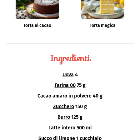
Torta al cacao
Torta magica
Ingredienti
Uova
4
Farina 00
75 g
Cacao amaro in polvere
40 g
Zucchero
150 g
Burro
125 g
Latte intero
500 ml
Succo di limone
1 cucchiaio