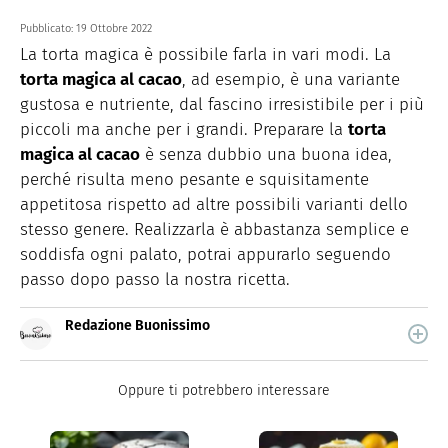
Pubblicato:
19 Ottobre 2022
La torta magica è possibile farla in vari modi. La
torta magica al cacao
, ad esempio, è una variante
gustosa e nutriente, dal fascino irresistibile per i più
piccoli ma anche per i grandi. Preparare la
torta
magica al cacao
è senza dubbio una buona idea,
perché risulta meno pesante e squisitamente
appetitosa rispetto ad altre possibili varianti dello
stesso genere. Realizzarla è abbastanza semplice e
soddisfa ogni palato, potrai appurarlo seguendo
passo dopo passo la nostra ricetta.
Redazione Buonissimo
Buonissimo è il magazine di cucina di Italiaonline nel
quale trovi idee veloci, facili e spiegate passo passo.
Oppure ti potrebbero interessare