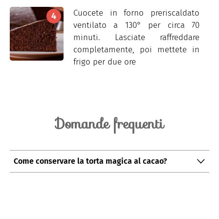
Cuocete in forno preriscaldato
ventilato a 130° per circa 70
minuti. Lasciate raffreddare
completamente, poi mettete in
frigo per due ore
Domande frequenti
Come conservare la torta magica al cacao?
La torta magica al cacao può essere conservata in
frigorifero, chiusa in un contenitore ermetico o ben
coperta da pellicola trasparente per alimenti per
massimo 3 giorni.