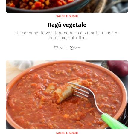
SALSE E SUGHI
Ragù vegetale
Un condimento vegetariano ricco e saporito a base di
lenticchie, soffritto...
FACILE
45m
SALSE E SUGHI