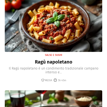
SALSE E SUGHI
Ragù napoletano
Il Ragù napoletano è un condimento tradizionale campano
intenso e...
MEDIA
5h 45m