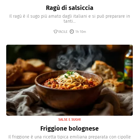
Ragù di salsiccia
Il ragù è il sugo più amato dagli italiani e si può preparare in
tanti...
FACILE
1h 10m
SALSE E SUGHI
Friggione bolognese
Il friggione è una ricetta tipica emiliana preparata con cipolle