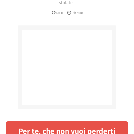
stufate...
FACILE
5h 50m
Per te, che non vuoi perderti