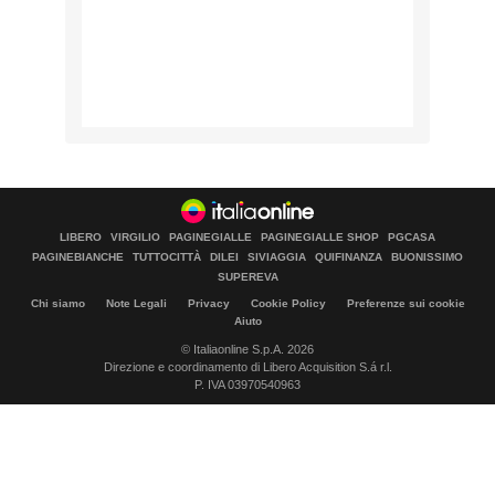
LIBERO
VIRGILIO
PAGINEGIALLE
PAGINEGIALLE SHOP
PGCASA
PAGINEBIANCHE
TUTTOCITTÀ
DILEI
SIVIAGGIA
QUIFINANZA
BUONISSIMO
SUPEREVA
Chi siamo
Note Legali
Privacy
Cookie Policy
Preferenze sui cookie
Aiuto
© Italiaonline S.p.A. 2026
Direzione e coordinamento di Libero Acquisition S.á r.l.
P. IVA 03970540963