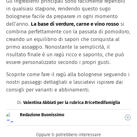
Gli ingredienti principali sono facilmente reperibili
in qualsiasi stagione, rendendo questo sugo
bolognese facile da preparare in ogni momento
dell’anno.
La base di verdure, carne e vino rosso
si
combina perfettamente con la passata di pomodoro,
creando un equilibrio di sapori che conquista al
primo assaggio. Nonostante la semplicità, il
risultato finale è un ragù ricco e saporito, che può
essere personalizzato secondo i propri gusti.
Scoprite come fare il ragù alla bolognese seguendo i
nostri passaggi dettagliati e lasciatevi ispirare dai
consigli per varianti e abbinamenti.
Di:
Valentina Abbiati per la rubrica #ricettedifamiglia
Redazione Buonissimo
Buonissimo è il magazine di cucina di Italiaonline nel
quale trovi idee veloci, facili e spiegate passo passo.
Oppure ti potrebbero interessare