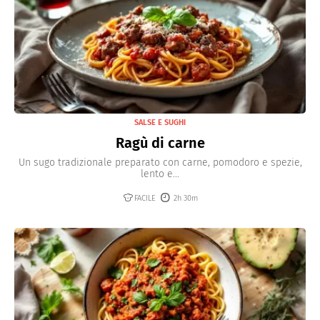
SALSE E SUGHI
Ragù di carne
Un sugo tradizionale preparato con carne, pomodoro e spezie,
lento e...
FACILE
2h 30m