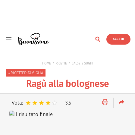
ACCEDI
Buonissimo
HOME
RICETTE
SALSE E SUGHI
#RICETTEDIFAMIGLIA
Ragù alla bolognese
Vota:
3.5