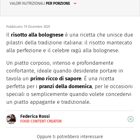
VALORI NUTRIZIONALI
PER PORZIONE
Pubblicato:
19 Dicembre 2025
Il
risotto alla bolognese
è una ricetta che unisce due
pilastri della tradizione italiana: il risotto mantecato
alla perfezione e il celebre ragù alla bolognese.
Un piatto corposo, intenso e profondamente
confortante, ideale quando desiderate portare in
tavola un
primo ricco di sapore
. È una ricetta
perfetta per i
pranzi della domenica
, per le occasioni
speciali o semplicemente quando volete concedervi
un piatto appagante e tradizionale.
Federica Rossi
FOOD CONTENT CREATOR
E-
Food content creator, si occupa di tutto quello che ruota
MAIL
attorno alla cucina.
Oppure ti potrebbero interessare