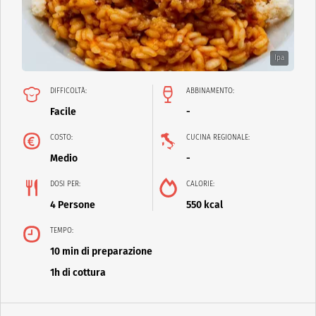
Ipa
DIFFICOLTÀ:
ABBINAMENTO:
Facile
-
COSTO:
CUCINA REGIONALE:
Medio
-
DOSI PER:
CALORIE:
4 Persone
550 kcal
TEMPO:
10 min di preparazione
1h di cottura