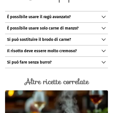
È possibile usare il ragù avanzato?
Sì, è perfetto per questa ricetta e rende il piatto ancora
È possibile usare solo carne di manzo?
più saporito.
Certamente, il sapore sarà leggermente più
delicato
Si può sostituire il brodo di carne?
ma comunque ottimo.
In caso di necessità potete usare
brodo vegetale
, ma il
Il risotto deve essere molto cremoso?
gusto sarà meno intenso.
Sì, la consistenza ideale è
all’onda
, morbida e
Si può fare senza burro?
avvolgente.
Sì, ma il burro contribuisce in modo importante alla
mantecatura finale
.
Altre ricette correlate