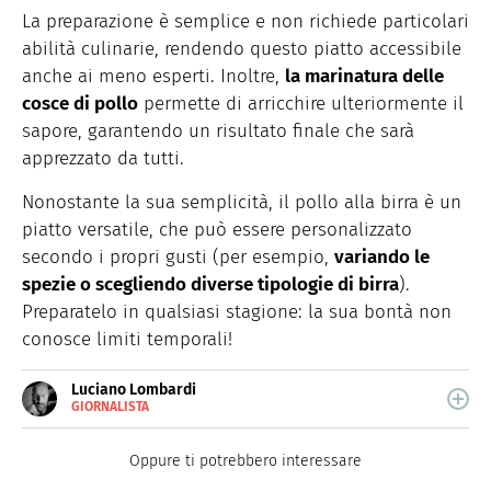
La preparazione è semplice e non richiede particolari
abilità culinarie, rendendo questo piatto accessibile
anche ai meno esperti. Inoltre,
la marinatura delle
cosce di pollo
permette di arricchire ulteriormente il
sapore, garantendo un risultato finale che sarà
apprezzato da tutti.
Nonostante la sua semplicità, il pollo alla birra è un
piatto versatile, che può essere personalizzato
secondo i propri gusti (per esempio,
variando le
spezie o scegliendo diverse tipologie di birra
).
Preparatelo in qualsiasi stagione: la sua bontà non
conosce limiti temporali!
Luciano Lombardi
GIORNALISTA
E-
Giornalista professionista, oggi si occupa
MAIL
principalmente di scrittura SEO.
Oppure ti potrebbero interessare