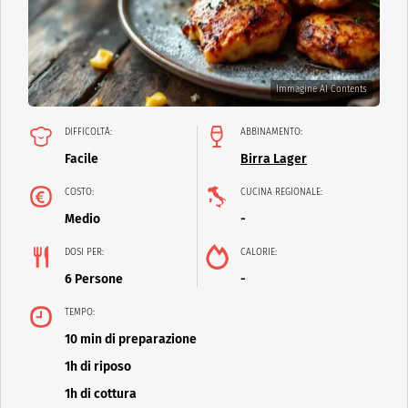
Immagine AI Contents
DIFFICOLTÀ:
ABBINAMENTO:
Facile
Birra Lager
COSTO:
CUCINA REGIONALE:
Medio
-
DOSI PER:
CALORIE:
6 Persone
-
TEMPO:
10 min di preparazione
1h di riposo
1h di cottura