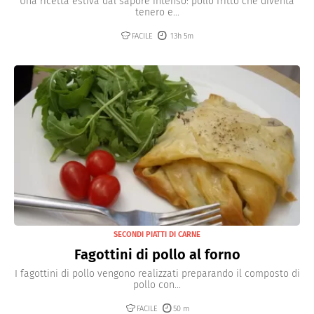
Una ricetta estiva dal sapore intenso: pollo fritto che diventa
tenero e...
FACILE
13h 5m
SECONDI PIATTI DI CARNE
Fagottini di pollo al forno
I fagottini di pollo vengono realizzati preparando il composto di
pollo con...
FACILE
50 m