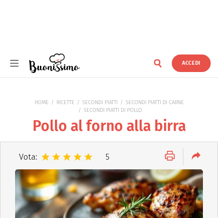
ACCEDI
Buonissimo
HOME
RICETTE
SECONDI PIATTI
SECONDI PIATTI DI CARNE
SECONDI PIATTI DI POLLO
Pollo al forno alla birra
Vota:
5