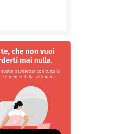
 te, che non vuoi
derti mai nulla.
a nostra newsletter con tutte le
 e il meglio della settimana