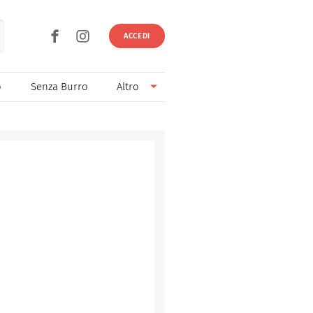
ACCEDI
o
Senza Burro
Altro
Senza Lievito
Senza Uova
Ricette light