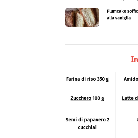
SITO
produzione in negozio ma anch
Plumcake soffi
creazione di ricette.
alla vaniglia
In
Farina di riso
350 g
Amido 
Zucchero
100 g
Latte d
Semi di papavero
2
cucchiai