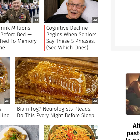
Al
past