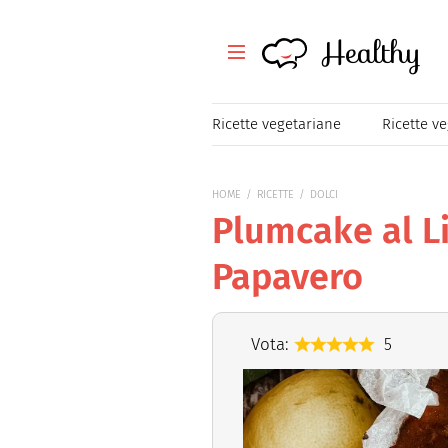
Healthy
Healthy
Tutte le ricette
Ricette vegetariane
Ricette v
Festività
HOME
RICETTE
DOLCI
Ricette veloci
Plumcake al L
Magazine
Papavero
Mangiare Sano
Vota:
5
Healthy
Consigli