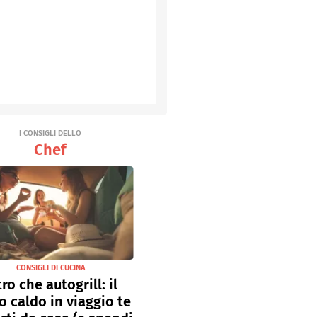
I CONSIGLI DELLO
Chef
CONSIGLI DI CUCINA
tro che autogrill: il
o caldo in viaggio te