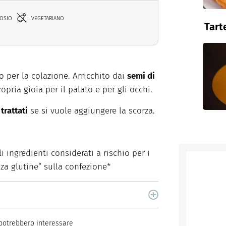
TOSIO
VEGETARIANO
Tart
o per la colazione. Arricchito dai
semi di
pria gioia per il palato e per gli occhi.
trattati
se si vuole aggiungere la scorza.
i ingredienti considerati a rischio per i
nza glutine” sulla confezione*
lla nascita, trasforma la sua malattia in
sonale e lavorativa. Nel 2017 apre "Valentina
potrebbero interessare
cceria completamente senza Glutine. Si occupa di