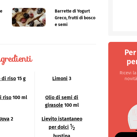
e di informazione online sulla celiachia e
ce
Barrette di Yogurt
Greco, frutti di bosco
e semi
Per
gredienti
per
Ricevi l
di riso
15 g
Limoni
3
novità
i riso
100 ml
Olio di semi di
girasole
100 ml
Uova
2
Lievito istantaneo
1
per dolci
⁄
2
bustina