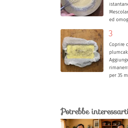
istantan
Mescolar
ed omog
Coprire 
plumcake
Aggiunge
rimanent
per 35 m