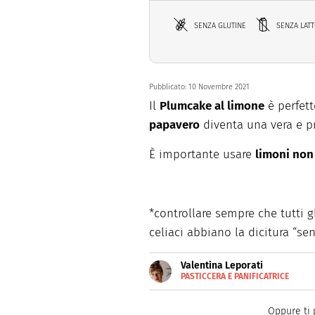
SENZA GLUTINE
SENZA LAT
Pubblicato:
10 Novembre 2021
Il
Plumcake al limone
è perfett
papavero
diventa una vera e pro
È importante usare
limoni non 
*controllare sempre che tutti gl
celiaci abbiano la dicitura “se
Valentina Leporati
PASTICCERA E PANIFICATRICE
E-
Valentina Leporati, celiaca da
MAIL
un'opportunità di crescita per
INSTAGRAM
Oppure ti 
Gluten Free", panificio/pasti
FACEBOOK