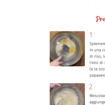
Pre
Spremere
In una ci
di riso, 
l'olio di
(e la sc
papavero
Mescolar
aggiunge