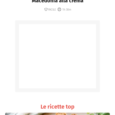
Macedonia alla crema
FACILE
1h 30m
Le ricette top