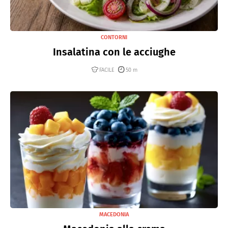
CONTORNI
Insalatina con le acciughe
FACILE
50 m
MACEDONIA