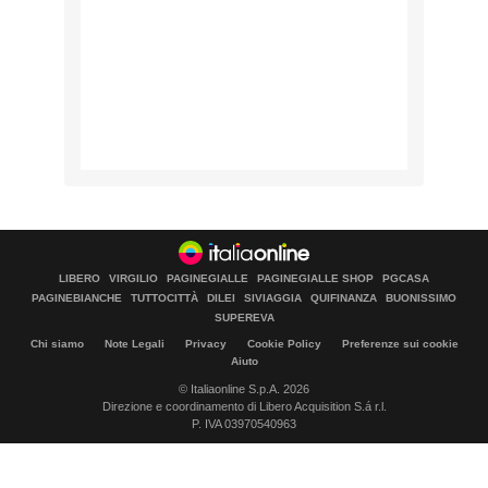
LIBERO
VIRGILIO
PAGINEGIALLE
PAGINEGIALLE SHOP
PGCASA
PAGINEBIANCHE
TUTTOCITTÀ
DILEI
SIVIAGGIA
QUIFINANZA
BUONISSIMO
SUPEREVA
Chi siamo
Note Legali
Privacy
Cookie Policy
Preferenze sui cookie
Aiuto
© Italiaonline S.p.A. 2026
Direzione e coordinamento di Libero Acquisition S.á r.l.
P. IVA 03970540963