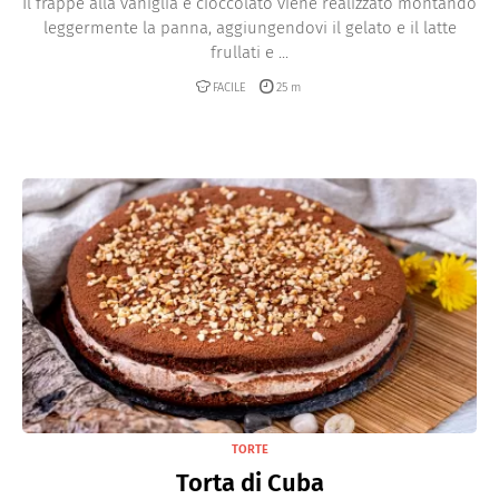
Il frappè alla vaniglia e cioccolato viene realizzato montando
leggermente la panna, aggiungendovi il gelato e il latte
frullati e ...
FACILE
25 m
TORTE
Torta di Cuba