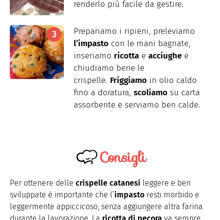
renderlo più facile da gestire.
Prepariamo i ripieni, preleviamo
l’impasto
con le mani bagnate,
inseriamo
ricotta
e
acciughe
e
chiudiamo bene le
crispelle.
Friggiamo
in olio caldo
fino a doratura,
scoliamo
su carta
assorbente e serviamo ben calde.
Consigli
Per ottenere delle
crispelle catanesi
leggere e ben
sviluppate è importante che l’
impasto
resti morbido e
leggermente appiccicoso, senza aggiungere altra farina
durante la lavorazione. La
ricotta di pecora
va sempre