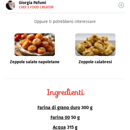
Giorgia Pafumi
CHEF E FOOD CREATOR
E-
Giorgia Pafumi è una "chef creator" che crea ricette
MAIL
originali e coinvolgenti.
Oppure ti potrebbero interessare
Zeppole salate napoletane
Zeppole calabresi
Ingredienti
Farina di grano duro
300 g
Farina 00
50 g
Acqua
315 g