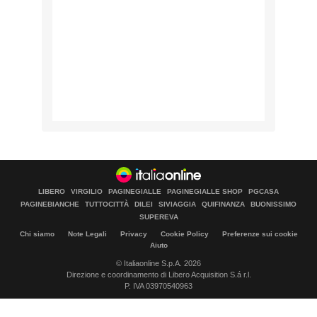
LIBERO
VIRGILIO
PAGINEGIALLE
PAGINEGIALLE SHOP
PGCASA
PAGINEBIANCHE
TUTTOCITTÀ
DILEI
SIVIAGGIA
QUIFINANZA
BUONISSIMO
SUPEREVA
Chi siamo
Note Legali
Privacy
Cookie Policy
Preferenze sui cookie
Aiuto
© Italiaonline S.p.A. 2026
Direzione e coordinamento di Libero Acquisition S.á r.l.
P. IVA 03970540963