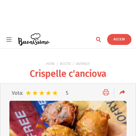
ACCEDI
Buonissimo
HOME
RICETTE
ANTIPASTI
Crispelle c'anciova
Vota:
5