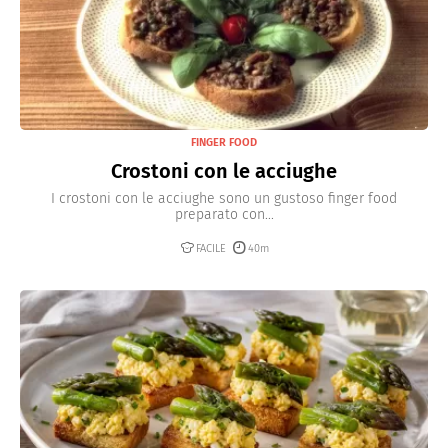
FINGER FOOD
Crostoni con le acciughe
I crostoni con le acciughe sono un gustoso finger food
preparato con...
FACILE
40m