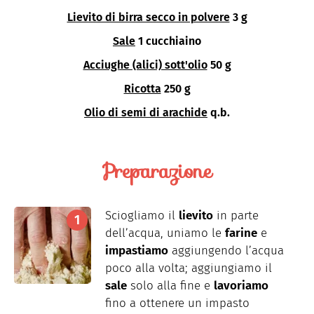
Lievito di birra secco in polvere
3 g
Sale
1 cucchiaino
Acciughe (alici) sott'olio
50 g
Ricotta
250 g
Olio di semi di arachide
q.b.
Preparazione
Sciogliamo il
lievito
in parte
dell’acqua, uniamo le
farine
e
impastiamo
aggiungendo l’acqua
poco alla volta; aggiungiamo il
sale
solo alla fine e
lavoriamo
fino a ottenere un impasto