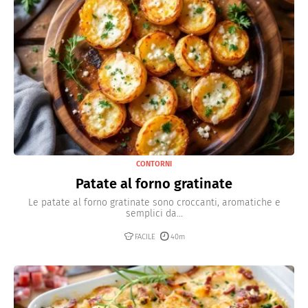
CONTORNI
Patate al forno gratinate
Le patate al forno gratinate sono croccanti, aromatiche e
semplici da...
FACILE
40m