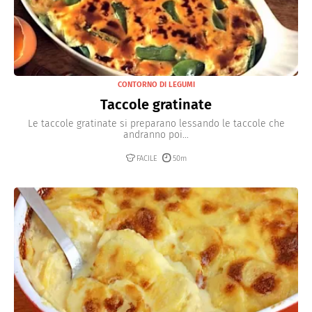
CONTORNO DI LEGUMI
Taccole gratinate
Le taccole gratinate si preparano lessando le taccole che
andranno poi...
FACILE
50m