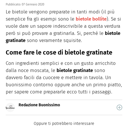
Pubblicato:
07 Gennaio 2020
Le bietole vengono preparate in tanti modi (il più
semplice fra gli esempi sono le
bietole bollite
). Se si
vuole dare un sapore indescrivibile a questa verdura
però si può provare a gratinarla. Si, perché le
bietole
gratinate
sono veramente squisite.
Come fare le cose di bietole gratinate
Con ingredienti semplici e con un gusto arricchito
dalla noce moscata, le
bietole gratinate
sono
davvero facili da cuocere e mettere in tavola. Un
buonissimo contorno oppure anche un primo piatto,
per sapere come prepararle ecco tutti i passaggi.
Redazione Buonissimo
Buonissimo è il magazine di cucina di Italiaonline nel
quale trovi idee veloci, facili e spiegate passo passo.
Oppure ti potrebbero interessare