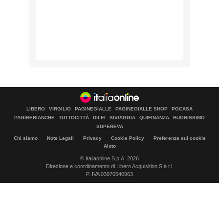
LIBERO
VIRGILIO
PAGINEGIALLE
PAGINEGIALLE SHOP
PGCASA
PAGINEBIANCHE
TUTTOCITTÀ
DILEI
SIVIAGGIA
QUIFINANZA
BUONISSIMO
SUPEREVA
Chi siamo
Note Legali
Privacy
Cookie Policy
Preferenze sui cookie
Aiuto
© Italiaonline S.p.A. 2026
Direzione e coordinamento di Libero Acquisition S.á r.l.
P. IVA 03970540963