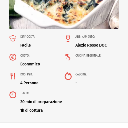
DIFFICOLTÀ:
ABBINAMENTO:
Facile
Alezio Rosso DOC
COSTO:
CUCINA REGIONALE:
Economico
-
DOSI PER:
CALORIE:
4 Persone
-
TEMPO:
20 min di preparazione
1h di cottura