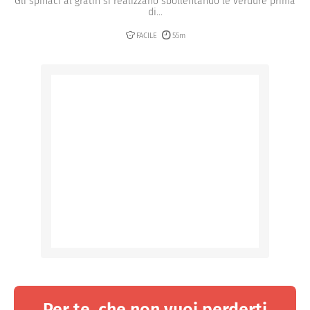
Gli spinaci al gratin si realizzano sbollentando le verdure prima
di...
FACILE
55m