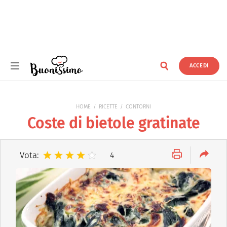
ACCEDI
Buonissimo
HOME
RICETTE
CONTORNI
Coste di bietole gratinate
Vota:
4