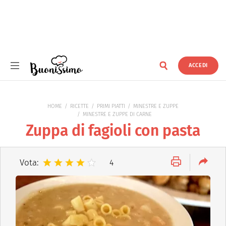
ACCEDI
Buonissimo
HOME
RICETTE
PRIMI PIATTI
MINESTRE E ZUPPE
MINESTRE E ZUPPE DI CARNE
Zuppa di fagioli con pasta
Vota:
4