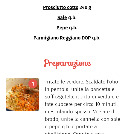
Prosciutto cotto
240 g
Sale
q.b.
Pepe
q.b.
Parmigiano Reggiano DOP
q.b.
Preparazione
Tritate le verdure. Scaldate l'olio
in pentola, unite la pancetta e
soffriggetela, il trito di verdure e
fate cuocere per circa 10 minuti,
mescolando spesso. Versate il
brodo, unite la cannella con sale
e pepe q.b. e portate a