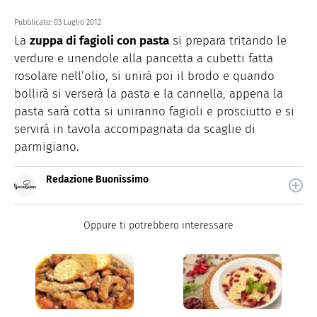
Pubblicato:
03 Luglio 2012
La
zuppa di fagioli con pasta
si prepara tritando le
verdure e unendole alla pancetta a cubetti fatta
rosolare nell’olio, si unirà poi il brodo e quando
bollirà si verserà la pasta e la cannella, appena la
pasta sarà cotta si uniranno fagioli e prosciutto e si
servirà in tavola accompagnata da scaglie di
parmigiano.
Redazione Buonissimo
Buonissimo è il magazine di cucina di Italiaonline nel
quale trovi idee veloci, facili e spiegate passo passo.
Oppure ti potrebbero interessare