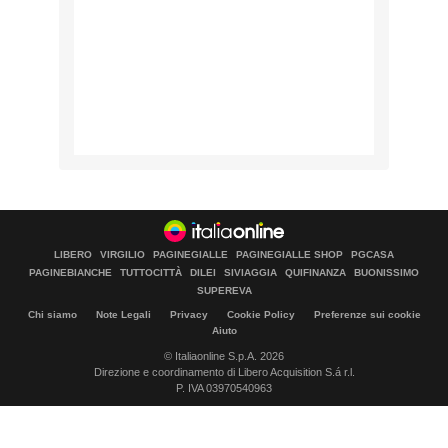
LIBERO
VIRGILIO
PAGINEGIALLE
PAGINEGIALLE SHOP
PGCASA
PAGINEBIANCHE
TUTTOCITTÀ
DILEI
SIVIAGGIA
QUIFINANZA
BUONISSIMO
SUPEREVA
Chi siamo
Note Legali
Privacy
Cookie Policy
Preferenze sui cookie
Aiuto
© Italiaonline S.p.A. 2026
Direzione e coordinamento di Libero Acquisition S.á r.l.
P. IVA 03970540963