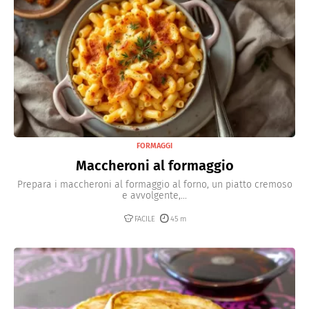
FORMAGGI
Maccheroni al formaggio
Prepara i maccheroni al formaggio al forno, un piatto cremoso
e avvolgente,...
FACILE
45 m