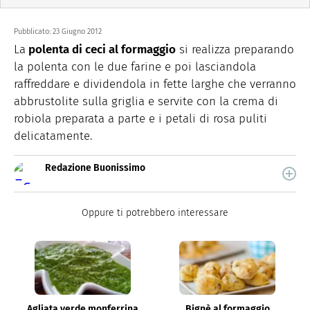
Pubblicato:
23 Giugno 2012
La
polenta di ceci al formaggio
si realizza preparando
la polenta con le due farine e poi lasciandola
raffreddare e dividendola in fette larghe che verranno
abbrustolite sulla griglia e servite con la crema di
robiola preparata a parte e i petali di rosa puliti
delicatamente.
Redazione Buonissimo
Buonissimo è il magazine di cucina di Italiaonline nel
quale trovi idee veloci, facili e spiegate passo passo.
Oppure ti potrebbero interessare
Agliata verde monferrina
Bignè al formaggio