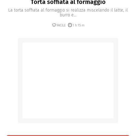
Torta soffiata al formaggio
La torta soffiata al formaggio si realizza miscelando il latte, il
burro e...
FACILE
1 h 15 m